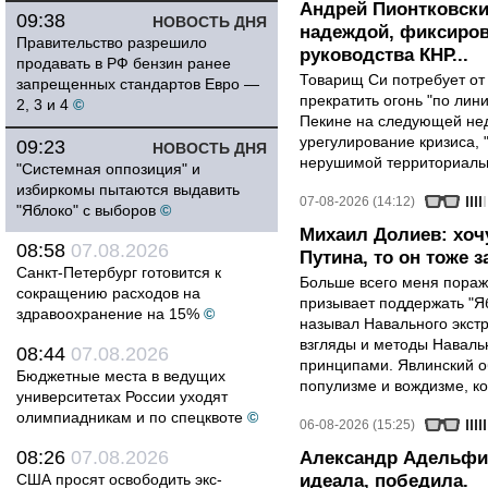
Андрей Пионтковски
09:38
НОВОСТЬ ДНЯ
надеждой, фиксиров
Правительство разрешило
руководства КНР...
продавать в РФ бензин ранее
Товарищ Си потребует от
запрещенных стандартов Евро —
прекратить огонь "по лини
2, 3 и 4
©
Пекине на следующей нед
урегулирование кризиса, 
09:23
НОВОСТЬ ДНЯ
нерушимой территориальн
"Системная оппозиция" и
избиркомы пытаются выдавить
07-08-2026 (14:12)
"Яблоко" с выборов
©
Михаил Долиев: хочу
08:58
07.08.2026
Путина, то он тоже з
Санкт-Петербург готовится к
Больше всего меня поража
сокращению расходов на
призывает поддержать "Яб
здравоохранение на 15%
©
называл Навального экст
взгляды и методы Наваль
08:44
07.08.2026
принципами. Явлинский о
Бюджетные места в ведущих
популизме и вождизме, ко
университетах России уходят
олимпиадникам и по спецквоте
©
06-08-2026 (15:25)
08:26
07.08.2026
Александр Адельфин
США просят освободить экс-
идеала, победила.