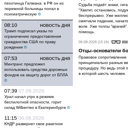
пехотинца Гилмана: в РФ он из
Судьба подаёт знаки, гига
тюремной больницы попал в
"Хватит, остановись, поду
психиатрическую
©
беспрерывно. Уже миллио
смягчали падение, начато
08:10
НОВОСТЬ ДНЯ
воле. Уже толпы "врачей
Трамп подписал указы по
помощь.
ограничению предоставления
гражданства США по праву
06-08-2026 (15:18)
рождения
©
Отцы-основатели бо
Правовое сопротивление 
07:53
НОВОСТЬ ДНЯ
принципиально разные ве
Минтранс предложил
процедуру. Но ведь этой 
использовать средства дорожных
в которой шесть человек.
фондов на защиту дорог от БПЛА
©
07:39
07.08.2026
Урал начал утро в режиме
беспилотной опасности, горит
склад Wilberries в Екатеринбурге
©
11:15
06.08.2026
КНДР развернет свое ракетное