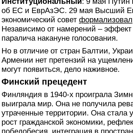
Институциональный
: 9 мая Пути
об ЕС и ЕврАзЭС. 29 мая Высший Е
экономический совет
формализовал
Независимо от намерений – эффект 
паралича накануне голосования.
Но в отличие от стран Балтии, Укра
Армении нет претензий на ущемлени
могут появиться, дело наживное.
Финский прецедент
Финляндия в 1940-х проиграла Зимн
выиграла мир. Она не получила рев
утраченные территории. Она стала 
рост гражданской экономики, рефле
победобесия, интеграция в простра