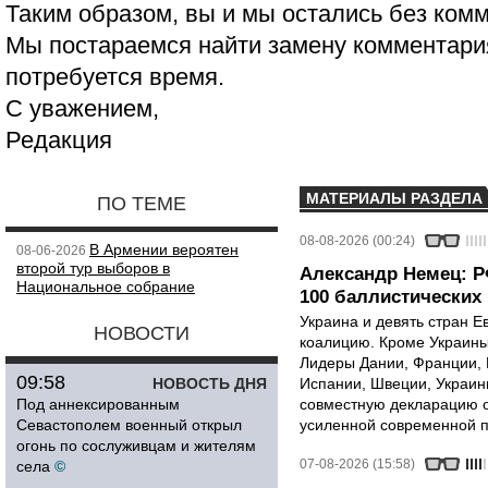
Таким образом, вы и мы остались без ком
Мы постараемся найти замену комментария
потребуется время.
С уважением,
Редакция
МАТЕРИАЛЫ РАЗДЕЛА
ПО ТЕМЕ
08-08-2026 (00:24)
В Армении вероятен
08-06-2026
второй тур выборов в
Александр Немец: Р
Национальное собрание
100 баллистических 
Украина и девять стран 
НОВОСТИ
коалицию. Кроме Украины,
Лидеры Дании, Франции, 
09:58
НОВОСТЬ ДНЯ
Испании, Швеции, Украин
Под аннексированным
совместную декларацию о
Севастополем военный открыл
усиленной современной п
огонь по сослуживцам и жителям
07-08-2026 (15:58)
села
©