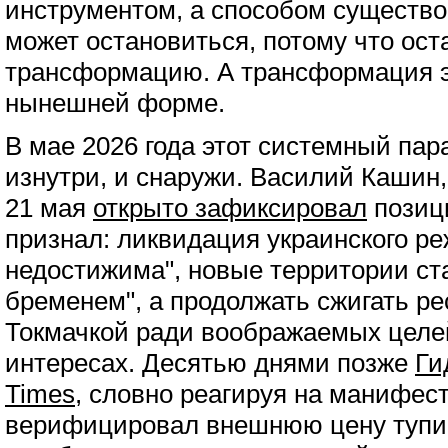
инструментом, а способом существ
может остановиться, потому что ост
трансформацию. А трансформация э
нынешней форме.
В мае 2026 года этот системный пар
изнутри, и снаружи. Василий Каши
21 мая
открыто зафиксировал
позиц
признал: ликвидация украинского р
недостижима", новые территории с
бременем", а продолжать сжигать р
Токмачкой ради воображаемых целей
интересах. Десятью днями позже
Ги
Times
, словно реагируя на манифес
верифицировал внешнюю цену тупик