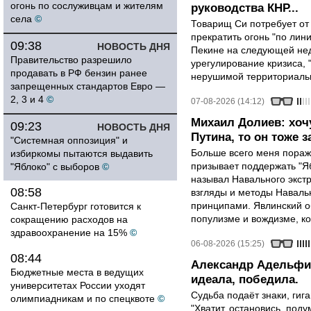
огонь по сослуживцам и жителям
руководства КНР...
села
©
Товарищ Си потребует от
прекратить огонь "по лини
09:38
НОВОСТЬ ДНЯ
Пекине на следующей нед
Правительство разрешило
урегулирование кризиса, 
продавать в РФ бензин ранее
нерушимой территориальн
запрещенных стандартов Евро —
2, 3 и 4
©
07-08-2026 (14:12)
Михаил Долиев: хочу
09:23
НОВОСТЬ ДНЯ
Путина, то он тоже з
"Системная оппозиция" и
Больше всего меня поража
избиркомы пытаются выдавить
призывает поддержать "Яб
"Яблоко" с выборов
©
называл Навального экст
08:58
взгляды и методы Наваль
принципами. Явлинский о
Санкт-Петербург готовится к
популизме и вождизме, ко
сокращению расходов на
здравоохранение на 15%
©
06-08-2026 (15:25)
08:44
Александр Адельфин
Бюджетные места в ведущих
идеала, победила.
университетах России уходят
Судьба подаёт знаки, гига
олимпиадникам и по спецквоте
©
"Хватит, остановись, поду