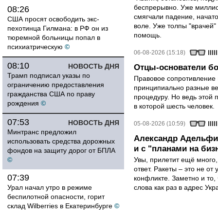
беспрерывно. Уже миллио
08:26
смягчали падение, начато
США просят освободить экс-
воле. Уже толпы "врачей
пехотинца Гилмана: в РФ он из
помощь.
тюремной больницы попал в
психиатрическую
©
06-08-2026 (15:18)
08:10
НОВОСТЬ ДНЯ
Отцы-основатели бо
Трамп подписал указы по
Правовое сопротивление 
ограничению предоставления
принципиально разные ве
гражданства США по праву
процедуру. Но ведь этой 
рождения
©
в которой шесть человек.
07:53
НОВОСТЬ ДНЯ
05-08-2026 (10:59)
Минтранс предложил
Александр Адельфин
использовать средства дорожных
и с "планами на биз
фондов на защиту дорог от БПЛА
©
Увы, прилетит ещё много,
ответ. Ракеты – это не от
07:39
конфликте. Заметно и то
Урал начал утро в режиме
слова как раз в адрес Укра
беспилотной опасности, горит
склад Wilberries в Екатеринбурге
©