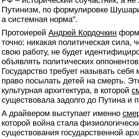
РФ – исторический соучастник, а не
Путинизм, по формулировке Шушарин
а системная норма".
Протоиерей
Андрей Кордочкин
форму
точно: никакая политическая сила,
свою работу, не будет идентифициро
объявлять политических оппонентов
Государство требует называть себя 
право посылать детей на смерть. Эт
культурная архитектура, в которой
с
существовала задолго до Путина и п
А драйвером выступает именно
сме
которой война стала физиологическ
существования государственной арх