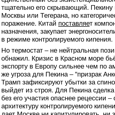
тщательно его скрывающий. Пекину 
Москвы или Тегерана, но категориче
поражение. Китай
поставляе
т компо
назначения, закупает энергоносител
в режиме контролируемого кипения.
Но термостат – не нейтральная позиц
обнажил. Кризис в Красном море бь
экспорту в Европу сильнее чем по а
же угроза для Пекина – "призрак Ан
Трамп зафиксируют убытки за спино
выйдет из строя. Для Пекина сделк
без его участия опаснее рецессии –
архитектуру контролируемого кипени
дает Москве ни капитулировать, ни 