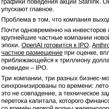
графики поведения акций Starlink. О
упускают главное.
Проблема в том, что компания выход
Почти одновременно на инвесторов 
крупнейшие частные компании ново
эпохи.
OpenAI готовится к IPO
.
Anthr
частное размещение
при оценке, вп
приближающейся к триллиону долл
очевиден – IPO.
Три компании, три разных бизнес-м
синхронизированы по времени: лето 
это не совпадение, а техническое за
перетока капитала, которого финан
со времён первой волны железнодор