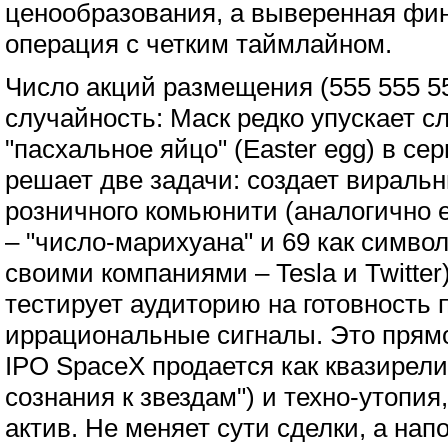
ценообразования, а выверенная фи
операция с четким таймлайном.
Число акций размещения (555 555 5
случайность: Маск редко упускает с
"пасхальное яйцо" (Easter egg) в се
решает две задачи: создает виральн
розничного комьюнити (аналогично 
– "число-марихуана" и 69 как символ
своими компаниями – Tesla и Twitte
тестирует аудиторию на готовность
иррациональные сигналы. Это прямое
IPO SpaceX продается как квазирели
сознания к звездам") и техно-утопия
актив. Не меняет сути сделки, а нап