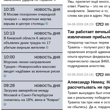
Увы, прилетит ещё много,
ответ. Ракеты – это не от
10:35
НОВОСТЬ ДНЯ
конфликте. Заметно и то
В Москве похоронен очередной
слова как раз в адрес Укра
генерал — вероятная жертва
взрыва в центре столицы
©
04-08-2026 (16:23)
Так работает вечный
10:13
НОВОСТЬ ДНЯ
извлечения прибыли
В Киевской области 6 августа
Оператор частных тюрем 
объявлен днем траура по 17
Трампа – получил рост ф
убитым мирным жителям
©
правления второй админи
10:00
опыта крупных федеральны
НОВОСТЬ ДНЯ
перечислило свыше $460,
Морские линии направления
подрядчиков агентства.
Турция—Новороссийск массово
вводят надбавки за военные риски
03-08-2026 (15:16)
©
Александр Немец: Н
09:28
НОВОСТЬ ДНЯ
рассчитывать не пр
Загрузка авиарейсов между
Трамп вынужден был отнес
Москвой и Санкт-Петербургом
как к реальному победите
снизилась на 18%, вина в "Коврах"
Трампа так при нем и ост
©
не сбылись). Да и, пардо