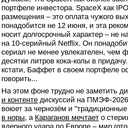
портфеле инвестора. SpaceX как IPO
размещения – это оплата чужого вы
понадобится не 12 июня, и эта рек
носит долгосрочный характер – не н
на 10-серийный Netflix. Он понадобит
сериал не менее увлекателен, чем ф
десятки литров кока-колы в придачу.
кстати, Баффет в своем портфеле ос
говорить...
На этом фоне трудно не заметить д
и контенте
дискуссий на ПМЭФ-2026.
воюет за чернозём и "традиционные
в норы
, а
Караганов мечтает
о стери
ядерного удара по Европе – мир гото