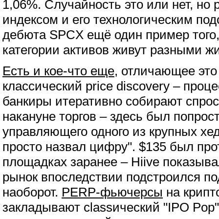
1,06%. Случайность это или нет, н
индексом и его технологическим под
дебюта SPCX ещё один пример того,
категории активов живут разными ж
Есть и кое-что еще
, отличающее это 
классический price discovery – проце
банкиры итеративно собирают спрос
накануне торгов – здесь был попрос
управляющего одного из крупных хе
просто назвал цифру". $135 был про
площадках заранее – Hiive показыва
рынок впоследствии подстроился под
наоборот.
PERP-фьючерсы
на крипт
закладывают classический "IPO Pop"