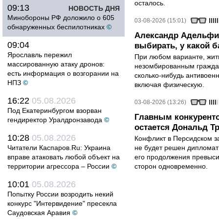
осталось.
09:13
НОВОСТЬ ДНЯ
Минобороны РФ доложило о 605
03-08-2026 (15:01)
обнаруженных беспилотниках
©
Александр Адельфи
09:04
выбирать, у какой б
Ярославль пережил
При любом варианте, жит
массированную атаку дронов:
незомбированным граждан
есть информация о возгорании на
сколько-нибудь антивоен
НПЗ
©
включая физическую.
16:22
05.08.2026
03-08-2026 (13:26)
Под Екатеринбургом взорван
Главным конкурент
гендиректор Уралдронзавода
©
остается Дональд Т
10:28
05.08.2026
Конфликт в Персидском з
Читатели Каспаров.Ru: Украина
не будет решен дипломати
вправе атаковать любой объект на
его продолжения превыси
территории агрессора – России
©
сторон одновременно.
10:01
05.08.2026
Попытку России возродить некий
конкурс "Интервидение" пресекла
Саудовская Аравия
©