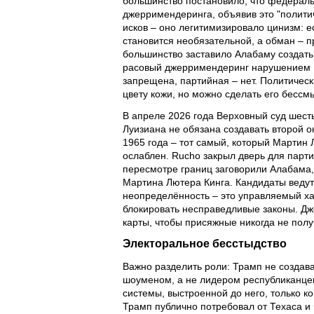
большинство постановило, что федераль
джерримендеринга, объявив это "полити
исков – оно легитимизировало цинизм: е
становится необязательной, а обман – про
большинство заставило Алабаму создать
расовый джерримендеринг нарушением 1
запрещена, партийная – нет. Политичес
цвету кожи, но можно сделать его бесс
В апреле 2026 года Верховный суд шесть
Луизиана не обязана создавать второй о
1965 года – тот самый, который Мартин
ослаблен. Rucho закрыл дверь для парти
пересмотре границ заговорили Алабама
Мартина Лютера Кинга. Кандидаты ведут 
неопределённость – это управляемый х
блокировать несправедливые законы. Д
карты, чтобы присяжные никогда не полу
Электоральное бесстыдство
Важно разделить роли: Трамп не создав
шоуменом, а не лидером республиканце
системы, выстроенной до него, только к
Трамп публично потребовал от Техаса и