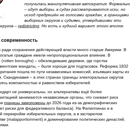
получилась манипулятивная автократия. Формальн
– идут выборы, в судах рассматриваются иски, но
исход предрешён не голосами граждан, а границами
выборных округов и судьями, утвердившими эти
округов –
redistricting
. Но есть и худший вариант этого вполне
, современность
 ради сохранения действующей власти много старше Америки. В
огатые граждане имели непропорциональное влияние. В
(rotten boroughs) – обезлюдевшие деревни, где горстка
ментские мандаты, – были хороши для подтасовок. Реформа 1832
 Британия пошла по пути независимых комиссий, изъявших карты из
я, Скандинавия – в этих странах границы электоральных округов
уясь компактностью и равенством избирателей.
ндарт не универсальны, но альтернативы ещё более
митацией занимаются независимые органы, что снижает риск
ии
границы заморожены
до 2026 года из-за демографических
ет риски для федеративного баланса). На Филиппинах и в
й перекройке избирательных округов, а в застарелом
е (malapportionment) и доминировании политических династий,
иями.