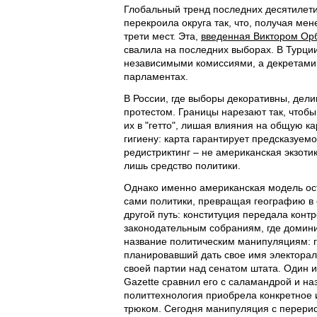
Глобальный тренд последних десятилети
перекроила округа так, что, получая ме
трети мест. Эта,
введенная Виктором Ор
свалила на последних выборах. В Турци
независимыми комиссиями, а декретами
парламентах.
В России, где выборы декоративны, дели
протестом. Границы нарезают так, чтоб
их в "гетто", лишая влияния на общую 
гигиену: карта гарантирует предсказуем
редистриктинг – не американская экзоти
лишь средство политики.
Однако именно американская модель ост
сами политики, превращая географию в 
другой путь: конституция передала контр
законодательным собраниям, где домин
название политическим манипуляциям: 
планировавший дать свое имя электорал
своей партии над сенатом штата. Один и
Gazette сравнил его с саламандрой и на
политтехнология приобрела конкретное 
трюком. Сегодня манипуляция с перерис