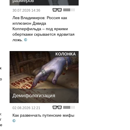
размеров
30.07.2026 14:36
Лев Владимиров: Россия как
иллюзион Дэвида
Копперфильда – под яркими
обертками скрывается ядовитая
ложь.
©
КОЛОНКА
к
о
Демифологизация
02.08.2026 12:21
.
Как развенчать путинские мифы
г
©
ое