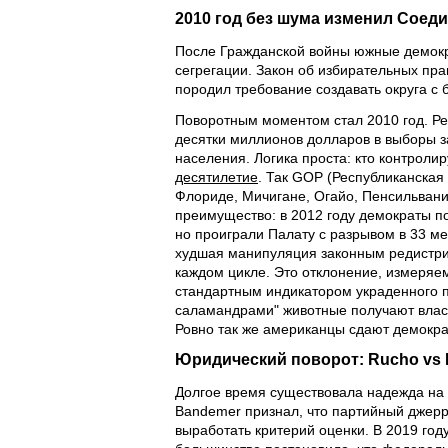
2010 год без шума изменил Соед
После Гражданской войны южные демок
сегрегации. Закон об избирательных пр
породил требование создавать округа с 
Поворотным моментом стал 2010 год. Р
десятки миллионов долларов в выборы 
населения. Логика проста: кто контроли
десятилетие
. Так GOP (Республиканская
Флориде, Мичигане, Огайо, Пенсильвании
преимущество: в 2012 году демократы п
но проиграли Палату с разрывом в 33 ме
худшая манипуляция законным редистри
каждом цикле. Это отклонение, измеряе
стандартным индикатором украденного п
саламандрами" животные получают власт
Ровно так же американцы сдают демократ
Юридический поворот: Rucho vs M
Долгое время существовала надежда на с
Bandemer признал, что партийный джерр
выработать критерий оценки. В 2019 год