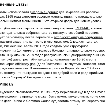
иненные штаты
раты использовали
джерримендеринг
для закрепления расовой
авах 1965 года запретил расовые манипуляции, но парадоксально
большинством меньшинств – что открыло дверь для новых уловок.
еспубликанская партия запустила спецоперацию
REDMAP
, вложив
законодательных собраний штатов накануне всеобщей переписи
рует легислатуру после переписи –
тот рисует карту на следующее
 партия) захватила контроль в ключевых колеблющихся штатах:
, Висконсине. Карты 2011 года создали уже структурное
олучили на 1,4 миллиона голосов больше на национальном уровне,
ста. В циклах 2012-18 годов республиканский джерримендеринг (ка
тингом) давал республиканцам дополнительные 16-20 мест в
мое через
efficiency gap
(доля "потраченных впустую" голосов), стал
редставительства. В знаменитом романе Карла Чапека "Война с
ь потому, что граждане ее сдают по доброй воле и ради прибыли.
ию за "порядок" без единого выстрела.
illigan
удебное вмешательство. В 1986 году Верховный суд в деле Davis v
имендеринг в принципе может быть неконституционным, но не смо
у в деле Rucho v. Common Cause суд поставил точку: консервативн