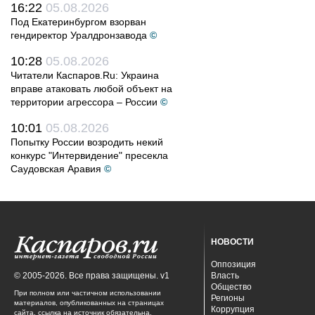
16:22
05.08.2026
Под Екатеринбургом взорван
гендиректор Уралдронзавода
©
10:28
05.08.2026
Читатели Каспаров.Ru: Украина
вправе атаковать любой объект на
территории агрессора – России
©
10:01
05.08.2026
Попытку России возродить некий
конкурс "Интервидение" пресекла
Саудовская Аравия
©
НОВОСТИ
Оппозиция
© 2005-2026. Все права защищены. v1
Власть
Общество
При полном или частичном использовании
Регионы
материалов, опубликованных на страницах
Коррупция
сайта, ссылка на источник обязательна.