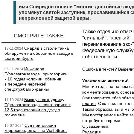
имя Спиридон носили "многие достойные люди
упомянут святой заступник, прославившийся 
непреклонной защитой веры.
Также отдельно отме
СМОТРИТЕ ТАКЖЕ
"сильный", "крепкий",
переименование экс-
Снаряд в стволе танка
18-11-2024
Федеральную службу 
обнаружен на оборонном заводе в
собственности.
Екатеринбурге
Инженера
Ошибка в тексте? Выдел
05-11-2024
"Уралвагонзавода" приговорили
к 16 годам колонии, обвинив
Уважаемые читатели!
в передаче чертежей
Многие годы на нашем са
спецслужбам Украины
комментирования, основа
(как говорится «без объ
Бывшую сотрудницу
11-10-2024
плагин
. Отключил не толь
"Уралвагонзавода" приговорили к
Таким образом, вы и мы о
12,5 года колонии по делу о
госизмене
Мы постараемся найти за
потребуется время.
Суд приговорил
19-07-2024
С уважением,
корреспондента The Wall Street
Редакция