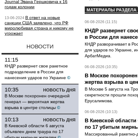
Journal Эвана Гершковича к 16
годам колонии
МАТЕРИАЛЫ РАЗДЕЛА
В ответ на новые
13-06-2024
06-08-2026 (11:15)
санкции США заявлено, что РФ
миролюбивая страна и никому не
КНДР развернет сво
угрожает
в России для нанесе
КНДР разворачивает в Ро
НОВОСТИ
для ударов по Украине, 
АрбатМедиа.
11:15
КНДР развернет свое ракетное
06-08-2026 (10:35)
подразделение в России для
В Москве похоронен
нанесения ударов по Украине
©
жертва взрыва в це
10:35
В Москве 5 августа на Тр
НОВОСТЬ ДНЯ
секретности прошли похо
В Москве похоронен очередной
Ерусалимова.
генерал — вероятная жертва
взрыва в центре столицы
©
06-08-2026 (10:13)
10:13
НОВОСТЬ ДНЯ
В Киевской области 
В Киевской области 6 августа
по 17 убитым мирн
объявлен днем траура по 17
Массированный ракетно-д
убитым мирным жителям
©