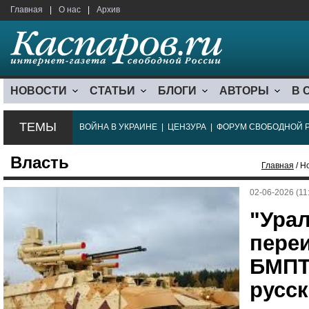
Главная
|
О нас
|
Архив
НОВОСТИ
СТАТЬИ
БЛОГИ
АВТОРЫ
В 
ТЕМЫ
ВОЙНА В УКРАИНЕ
|
ЦЕНЗУРА
|
ФОРУМ СВОБОДНОЙ 
Власть
Главная
/ Н
02-06-2026 (11
"Ура
пере
БМПТ
русс