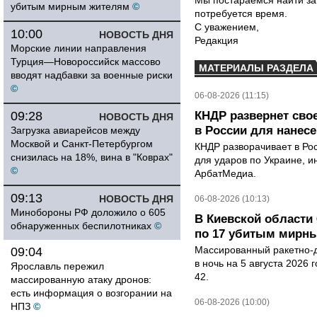
Мы постараемся найти за
убитым мирным жителям
©
потребуется время.
С уважением,
10:00
НОВОСТЬ ДНЯ
Редакция
Морские линии направления
Турция—Новороссийск массово
МАТЕРИАЛЫ РАЗДЕЛА
вводят надбавки за военные риски
©
06-08-2026 (11:15)
09:28
КНДР развернет сво
НОВОСТЬ ДНЯ
в России для нанесе
Загрузка авиарейсов между
Москвой и Санкт-Петербургом
КНДР разворачивает в Ро
снизилась на 18%, вина в "Коврах"
для ударов по Украине, 
©
АрбатМедиа.
09:13
НОВОСТЬ ДНЯ
06-08-2026 (10:13)
Минобороны РФ доложило о 605
В Киевской области 
обнаруженных беспилотниках
©
по 17 убитым мирн
Массированный ракетно-д
09:04
в ночь на 5 августа 2026 
Ярославль пережил
42.
массированную атаку дронов:
есть информация о возгорании на
06-08-2026 (10:00)
НПЗ
©