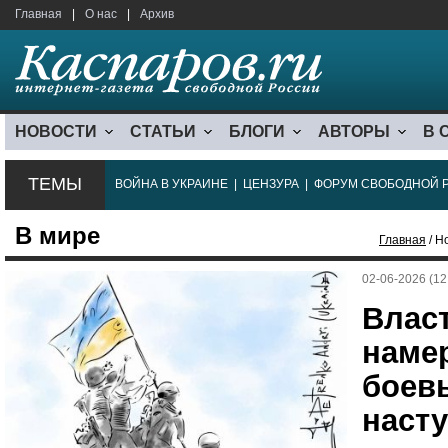
Главная
|
О нас
|
Архив
НОВОСТИ
СТАТЬИ
БЛОГИ
АВТОРЫ
В 
ТЕМЫ
ВОЙНА В УКРАИНЕ
|
ЦЕНЗУРА
|
ФОРУМ СВОБОДНОЙ 
В мире
Главная
/ Н
02-06-2026 (12
Влас
наме
боев
наст