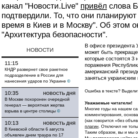
канал "Новости.Live"
привёл
слова Б
подтвердили. То, что они планирую
время в Киев и в Москву". Об этом 
"Архитектура безопасности".
В офисе президента 
НОВОСТИ
может быть прекраще
которые состоятся 3 
11:15
поражения Республик
КНДР развернет свое ракетное
американский презид
подразделение в России для
заняться украинским
нанесения ударов по Украине
©
Ошибка в тексте? Выдел
10:35
НОВОСТЬ ДНЯ
В Москве похоронен очередной
Уважаемые читатели!
генерал — вероятная жертва
Многие годы на нашем са
взрыва в центре столицы
©
комментирования, основа
(как говорится «без объ
10:13
НОВОСТЬ ДНЯ
плагин
. Отключил не толь
В Киевской области 6 августа
Таким образом, вы и мы о
объявлен днем траура по 17