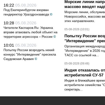
Морские линии нап
16:22
05.08.2026
массово вводят над
Под Екатеринбургом взорван
Морские линии, обслужи
гендиректор Уралдронзавода
©
Новороссийск, массово вв
этих направлениях.
10:28
05.08.2026
Читатели Каспаров.Ru: Украина
05-08-2026 (10:01)
вправе атаковать любой объект на
Попытку России воз
территории агрессора – России
©
"Интервидение" пре
10:01
05.08.2026
Организация международн
Попытку России возродить некий
"Интервидение" в 2026 го
конкурс "Интервидение" пресекла
ТАСС со ссылкой на...
Саудовская Аравия
©
05-08-2026 (09:48)
Индия отказалась о
истребителей СУ-57
Индия в ближайшее время
истребители семейства "С
секретарь...