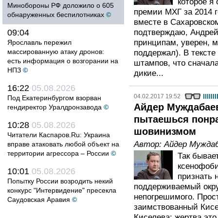
которое я
Минобороны РФ доложило о 605
премии МХГ за 2014 
обнаруженных беспилотниках
©
вместе в Сахаровском
09:04
подтверждаю, Андрей
принципам, уверен, м
Ярославль пережил
массированную атаку дронов:
поддержал). В тексте
есть информация о возгорании на
штампов, что сначала
НПЗ
©
дикие...
16:22
05.08.2026
04.02.2017 19:52
Под Екатеринбургом взорван
Айдер Муждабаев:
гендиректор Уралдронзавода
©
пытаешься понр
10:28
05.08.2026
шовинизмом
Читатели Каспаров.Ru: Украина
Автор:
Айдер Мужда
вправе атаковать любой объект на
территории агрессора – России
©
Так бывает
ксенофоби
10:01
05.08.2026
признать 
Попытку России возродить некий
поддерживаемый окру
конкурс "Интервидение" пресекла
непогрешимого. Прос
Саудовская Аравия
©
заимствованный Кисе
Киселева: жертва это 