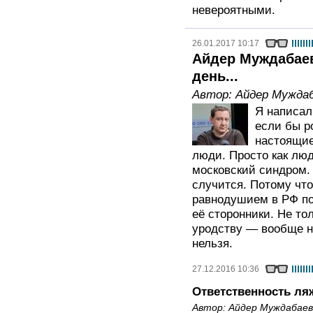
невероятными.
26.01.2017 10:17
Айдер Муждабае
день...
Автор:
Айдер Мужда
Я написал
если бы р
настоящие
люди. Просто как люд
московский синдром. 
случится. Потому чт
равнодушием в РФ по
её сторонники. Не то
уродству — вообще н
нельзя.
27.12.2016 10:36
Ответственность ляж
Автор:
Айдер Муждабаев