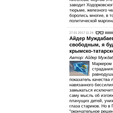
заводит Ходорковског
тюрьме, железного че
боролись многие, в т
политической маргин
27.01.2017 11:24
Айдер Муждабаев:
свободным, я бу
крымско-татарск
Автор:
Айдер Мужда
Маркером 
страдания
равнодуши
показатель качества 
навязанного бессилия
замыкаться исключите
саму мысль об изгоях
плачущих детей, уни
глаза стариков. Но в
"окончательное решен