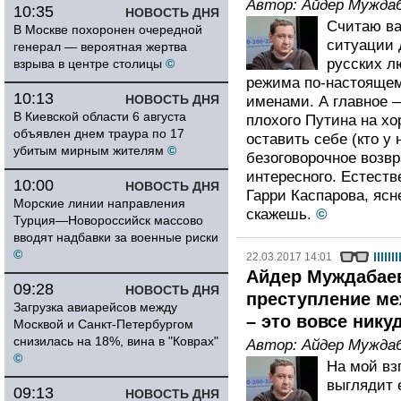
Автор:
Айдер Мужда
10:35
НОВОСТЬ ДНЯ
Считаю в
В Москве похоронен очередной
ситуации д
генерал — вероятная жертва
русских л
взрыва в центре столицы
©
режима по-настоящем
10:13
НОВОСТЬ ДНЯ
именами. А главное —
В Киевской области 6 августа
плохого Путина на хо
объявлен днем траура по 17
оставить себе (кто у 
убитым мирным жителям
©
безоговорочное возвр
интересного. Естест
10:00
НОВОСТЬ ДНЯ
Гарри Каспарова, ясне
Морские линии направления
скажешь.
©
Турция—Новороссийск массово
вводят надбавки за военные риски
©
22.03.2017 14:01
Айдер Муждабаев
09:28
НОВОСТЬ ДНЯ
преступление ме
Загрузка авиарейсов между
– это вовсе нику
Москвой и Санкт-Петербургом
снизилась на 18%, вина в "Коврах"
Автор:
Айдер Мужда
©
На мой вз
выглядит 
09:13
НОВОСТЬ ДНЯ