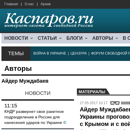
Главная
|
О нас
|
Архив
НОВОСТИ
СТАТЬИ
БЛОГИ
АВТОРЫ
В 
ТЕМЫ
ВОЙНА В УКРАИНЕ
|
ЦЕНЗУРА
|
ФОРУМ СВОБОДНОЙ 
Авторы
Айдер Муждабаев
МАТЕРИАЛЫ
НОВОСТИ
27.05.2017 10:17
11:15
Айдер Муждабаев
КНДР развернет свое ракетное
Украины прогово
подразделение в России для
нанесения ударов по Украине
©
с Крымом и с во