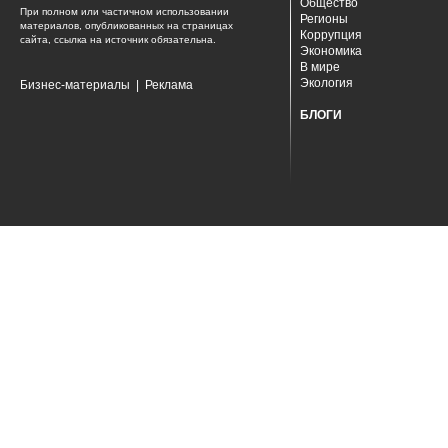
Общество
При полном или частичном использовании
Регионы
материалов, опубликованных на страницах
Коррупция
сайта, ссылка на источник обязательна.
Экономика
В мире
Экология
Бизнес-материалы
|
Реклама
БЛОГИ