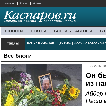
Главная
|
О нас
|
Архив
НОВОСТИ
СТАТЬИ
БЛОГИ
АВТОРЫ
В 
ТЕМЫ
ВОЙНА В УКРАИНЕ
|
ЦЕНЗУРА
|
ФОРУМ СВОБОДНОЙ 
Все блоги
21-07-2016 (10
Он б
из на
Айдер 
Паши в