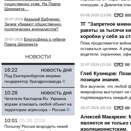
существенно хуже. На Павла
психушке, а Довлатов спи
Шеремета…
03-08-2026 (13:09)
Аркадий Бабченко:
20-07-2016
ТГ "Запретное мнени
Зачем убивают общественно-
политических журналистов?
ракеты за тысячи ки
коробки у себя за с
Блогосфера о гибели
20-07-2016
Пока продолжается война
Павла Шеремета
оставаться целями. А ряд
водители, охранники, оф
НОВОСТИ
31-07-2026 (15:24)
16:22
НОВОСТЬ ДНЯ
Глеб Кузнецов: Поз
Под Екатеринбургом взорван
позиции знания.
гендиректор Уралдронзавода
©
Все выучили, что любой ф
микрофона выступает не к
10:28
НОВОСТЬ ДНЯ
подтверждалось каждый д
Читатели Каспаров.Ru: Украина
вправе атаковать любой объект на
29-07-2026 (00:23)
территории агрессора – России
©
Алексей Макаркин: 
10:01
05.08.2026
является не только 
Попытку России возродить некий
изоляционистским.