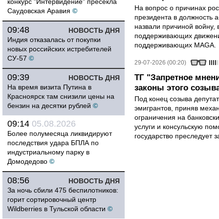
конкурс "Интервидение" пресекла
На вопрос о причинах рос
Саудовская Аравия
©
президента в должность 
назвали причиной войну, 
09:48
НОВОСТЬ ДНЯ
поддерживающих движени
Индия отказалась от покупки
поддерживающих MAGA.
новых российских истребителей
СУ-57
©
29-07-2026 (00:20)
09:39
ТГ "Запретное мнен
НОВОСТЬ ДНЯ
На время визита Путина в
законы этого созыв
Красноярск там снизили цены на
Под конец созыва депутат
бензин на десятки рублей
©
эмигрантов, приняв меха
ограничения на банковск
09:14
05.08.2026
услуги и консульскую по
Более полумесяца ликвидируют
государство преследует з
последствия удара БПЛА по
индустриальному парку в
Домодедово
©
08:56
НОВОСТЬ ДНЯ
За ночь сбили 475 беспилотников:
горит сортировочный центр
Wildberries в Тульской области
©