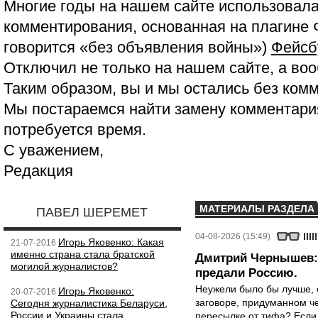
Многие годы на нашем сайте использовала
комментирования, основанная на плагине 
говорится «без объявления войны»)
Фейсб
Отключил не только на нашем сайте, а воо
Таким образом, вы и мы остались без ком
Мы постараемся найти замену комментария
потребуется время.
С уважением,
Редакция
МАТЕРИАЛЫ РАЗДЕЛА
ПАВЕЛ ШЕРЕМЕТ
04-08-2026 (15:49)
Игорь Яковенко: Какая
21-07-2016
именно страна стала братской
Дмитрий Чернышев: 
могилой журналистов?
предали Россию.
Неужели было бы лучше, 
Игорь Яковенко:
20-07-2016
заговоре, придуманном че
Сегодня журналистика Беларуси,
России и Украины стала
пересылке от тифа? Если