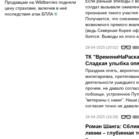
Если раньше эпизоды с в
Продавцам на Wildberries подняли
солдат вызывали оживлен
цену страховки, включив в неё
признание такого участия
последствия атак БПЛА
©
Получается, что союзники 
возможного прямого вовле
(ведь Северная Корея оф
боятся. Выводы из этого 
28-04-2025 (20:02)
ТК "ВремениНаРаска
Сладкая улыбка опя
Праздник опять, вероятн
милитаризма, притягиван
деятельности ушедшего и
прочим, не давало соглас
побоище, устроенное Пут
"ветераны с нами". Наши 
согласия точно не давали
28-04-2025 (18:28)
Роман Шанга: Сближ
линии – глубинная 