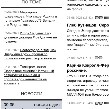
ПО ТЕМЕ
генералам однажды стане
на фронт.
Маргарита
05-09-2022
Кожевникова: Что такое Родина в
06-08-2026 (15:41)
путинском "разговоре"? Вряд ли
это Родина-мать
Глеб Кузнецов: Серо
Сегодня Энвер дает тюрк
Игорь Эйдман: Ему
02-09-2022
зятя халифа и героя рево
диванчик доктора Фрейда уже не
пантеона телеграфистов,
поможет
про "нацию", чью биограф
постят.
Блогосфера о том, как
02-09-2022
Владимир Путин провел со
школьниками разговор о важном
06-08-2026 (14:11)
Карина Кокрэлл-Фер
Телеграм-канал
02-09-2022
россияне.
"Запретное мнение": Истинный
патриотизм гимнами и
Это КОНЧИТСЯ тогда пере
пропагандой ненависти не
старичка, играющего жизн
воспитать
который не хочет останавл
никогда не услышит этого
НОВОСТИ
МИЛЛИОН или более росси
04-08-2026 (15:49)
09:35
НОВОСТЬ ДНЯ