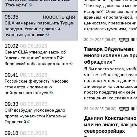
"Роснефти"
©
"Почему, даже если мы ж
истории?" Отвечаю: для т
08:35
НОВОСТЬ ДНЯ
враньём и пропагандой, 
США намерены разрешить Турции
ценностям, превознесени
передать Украине ракеты и
отстаивать гуманизм, сво
пусковые установки
©
30-04-2025 (09:47)
10:02
08.08.2026
Тамара Эйдельман:
Сенат США утвердил закон об
многочисленные при
"адских санкциях" против РФ:
обращения"
Зеленский поблагодарил за это
©
Я бы просто хотела, чтобы
09:41
08.08.2026
что "не всё так однозначн
полагает, что для достиж
Российские фигуристы массово
эти энергично соглашаю
стремятся к получению
просто представили себе
нейтрального статуса
©
истощения, со следами от
09:33
08.08.2026
29-04-2025 (08:30)
СКР возбудил уголовное дело
против журналистки Катерины
Даниил Константино
Гордеевой
©
или не знают, как р
северокорейцах
09:18
08.08.2026