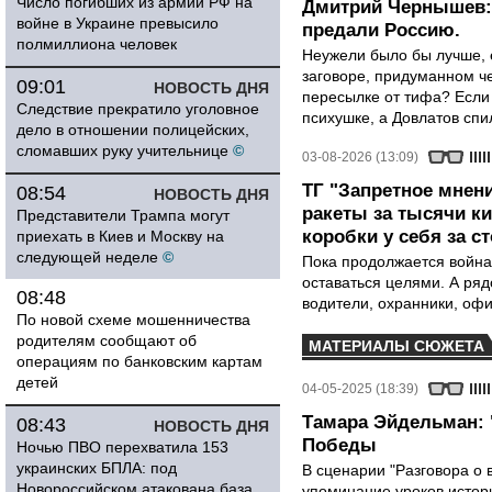
Число погибших из армии РФ на
Дмитрий Чернышев: 
войне в Украине превысило
предали Россию.
полмиллиона человек
Неужели было бы лучше, 
заговоре, придуманном че
09:01
НОВОСТЬ ДНЯ
пересылке от тифа? Если
Следствие прекратило уголовное
психушке, а Довлатов спи
дело в отношении полицейских,
сломавших руку учительнице
©
03-08-2026 (13:09)
ТГ "Запретное мнени
08:54
НОВОСТЬ ДНЯ
ракеты за тысячи ки
Представители Трампа могут
коробки у себя за с
приехать в Киев и Москву на
следующей неделе
©
Пока продолжается война
оставаться целями. А ряд
08:48
водители, охранники, оф
По новой схеме мошенничества
родителям сообщают об
МАТЕРИАЛЫ СЮЖЕТА
операциям по банковским картам
детей
04-05-2025 (18:39)
Тамара Эйдельман: 
08:43
НОВОСТЬ ДНЯ
Победы
Ночью ПВО перехватила 153
украинских БПЛА: под
В сценарии "Разговора о 
Новороссийском атакована база
упоминание уроков истори