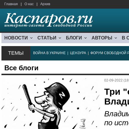
Главная
|
О нас
|
Архив
НОВОСТИ
СТАТЬИ
БЛОГИ
АВТОРЫ
В 
ТЕМЫ
ВОЙНА В УКРАИНЕ
|
ЦЕНЗУРА
|
ФОРУМ СВОБОДНОЙ 
Все блоги
02-09-2022 (18
Три 
Влад
Владим
по ист