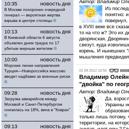
Автор:
Владимир Ол
10:35
НОВОСТЬ ДНЯ
Из послед
В Москве похоронен очередной
понятно: 
генерал — вероятная жертва
повернул,
взрыва в центре столицы
©
в XVIII веке все сказ
10:13
НОВОСТЬ ДНЯ
то на что ж? Это их д
В Киевской области 6 августа
дворянская. Дворянин
объявлен днем траура по 17
свезут, куда изволиш
убитым мирным жителям
©
корень. И нынешних "
мышления предвидел
10:00
НОВОСТЬ ДНЯ
Морские линии направления
Турция—Новороссийск массово
02.09.2022 18:56
Владимир Олейни
вводят надбавки за военные риски
©
"двойка" по геог
Автор:
Владимир Ол
09:28
НОВОСТЬ ДНЯ
Да, взросл
Загрузка авиарейсов между
Москвой и Санкт-Петербургом
Украины н
снизилась на 18%, вина в "Коврах"
образован
©
только лишь потому, 
территории, на котор
09:13
НОВОСТЬ ДНЯ
анклав, идет речь? Гд