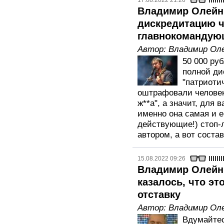
17.08.2022 21:26
Владимир Олейн
дискредитацию ч
главнокомандую
Автор:
Владимир Ол
50 000 ру
полной ди
"патриоти
оштрафовали человека
ж**а", а значит, для 
именно она самая и е
действующие!) стоп-
автором, а вот соста
15.08.2022 09:26
Владимир Олейни
казалось, что эт
отставку
Автор:
Владимир Ол
Вдумайтес