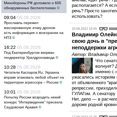
Минобороны РФ доложило о 605
располагается? А есл
обнаруженных беспилотниках
©
речь? Просто захотел
использовать?
09:04
06.08.2026
Ярославль пережил
массированную атаку дронов:
20.08.2022 19:45
есть информация о возгорании на
Владимир Олейни
НПЗ
©
свою дочь в "пре
16:22
05.08.2026
неподдержки агр
Под Екатеринбургом взорван
Автор:
Владимир Ол
гендиректор Уралдронзавода
©
Что сенат
волнует? 
10:28
05.08.2026
именно с 
Читатели Каспаров.Ru: Украина
ужасались историям и
вправе атаковать любой объект на
территории агрессора – России
©
от объявленного "вра
репрессии, приходил
10:01
05.08.2026
ГУЛАГом. А сенатору
Попытку России возродить некий
Нет, дело — в расчел
конкурс "Интервидение" пресекла
дороже родной кровин
Саудовская Аравия
©