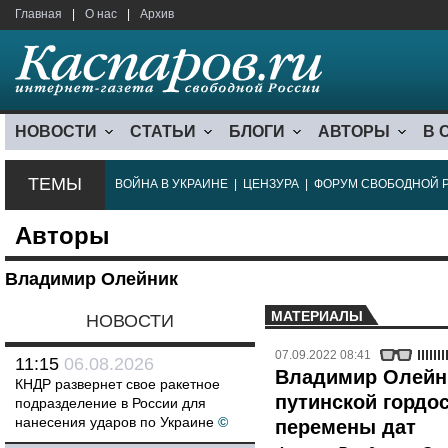
Главная
|
О нас
|
Архив
НОВОСТИ
СТАТЬИ
БЛОГИ
АВТОРЫ
В 
ТЕМЫ
ВОЙНА В УКРАИНЕ
|
ЦЕНЗУРА
|
ФОРУМ СВОБОДНОЙ 
Авторы
Владимир Олейник
МАТЕРИАЛЫ
НОВОСТИ
07.09.2022 08:41
11:15
06.08.2026
Владимир Олейн
КНДР развернет свое ракетное
путинской гордо
подразделение в России для
нанесения ударов по Украине
©
перемены дат