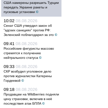
США намерены разрешить Турции
передать Украине ракеты и
пусковые установки
©
10:02
08.08.2026
Сенат США утвердил закон об
"адских санкциях" против РФ:
Зеленский поблагодарил за это
©
09:41
08.08.2026
Российские фигуристы массово
стремятся к получению
нейтрального статуса
©
09:33
08.08.2026
СКР возбудил уголовное дело
против журналистки Катерины
Гордеевой
©
09:18
08.08.2026
Продавцам на Wildberries подняли
цену страховки, включив в неё
последствия атак БПЛА
©