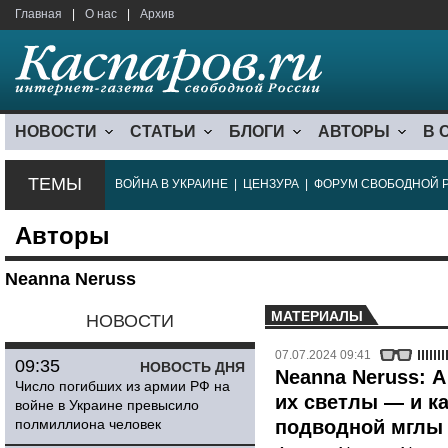
Главная
|
О нас
|
Архив
НОВОСТИ
СТАТЬИ
БЛОГИ
АВТОРЫ
В 
ТЕМЫ
ВОЙНА В УКРАИНЕ
|
ЦЕНЗУРА
|
ФОРУМ СВОБОДНОЙ 
Авторы
Neanna Neruss
МАТЕРИАЛЫ
НОВОСТИ
07.07.2024 09:41
09:35
НОВОСТЬ ДНЯ
Neanna Neruss: А
Число погибших из армии РФ на
их светлы — и ка
войне в Украине превысило
полмиллиона человек
подводной мглы