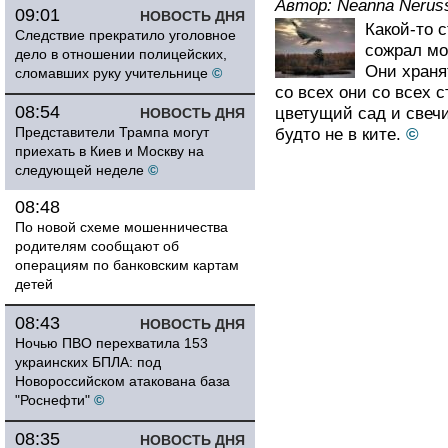
Автор:
Neanna Nerus
09:01
НОВОСТЬ ДНЯ
Какой-то 
Следствие прекратило уголовное
сожрал мо
дело в отношении полицейских,
Они храня
сломавших руку учительнице
©
со всех они со всех 
08:54
цветущий сад и свечи
НОВОСТЬ ДНЯ
Представители Трампа могут
будто не в ките.
©
приехать в Киев и Москву на
следующей неделе
©
08:48
По новой схеме мошенничества
родителям сообщают об
операциям по банковским картам
детей
08:43
НОВОСТЬ ДНЯ
Ночью ПВО перехватила 153
украинских БПЛА: под
Новороссийском атакована база
"Роснефти"
©
08:35
НОВОСТЬ ДНЯ