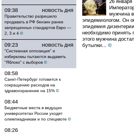
26 января 
Император
09:38
НОВОСТЬ ДНЯ
мужчина в
Правительство разрешило
эпидемиологом. Он об
продавать в РФ бензин ранее
эпидемия дизентерии
запрещенных стандартов Евро —
необходимо принять 
2, 3 и 4
©
этого мужчина доста
09:23
бутылки...
©
НОВОСТЬ ДНЯ
"Системная оппозиция" и
избиркомы пытаются выдавить
"Яблоко" с выборов
©
08:58
Санкт-Петербург готовится к
сокращению расходов на
здравоохранение на 15%
©
08:44
Бюджетные места в ведущих
университетах России уходят
олимпиадникам и по спецквоте
©
08:26