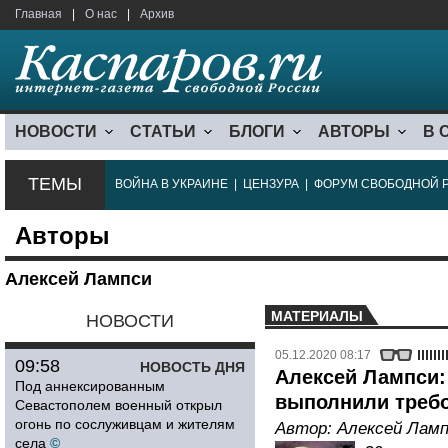
Главная
|
О нас
|
Архив
НОВОСТИ
СТАТЬИ
БЛОГИ
АВТОРЫ
В 
ТЕМЫ
ВОЙНА В УКРАИНЕ
|
ЦЕНЗУРА
|
ФОРУМ СВОБОДНОЙ 
Авторы
Алексей Лампси
МАТЕРИАЛЫ
НОВОСТИ
05.12.2020 08:17
09:58
НОВОСТЬ ДНЯ
Алексей Лампси:
Под аннексированным
выполнили требо
Севастополем военный открыл
огонь по сослуживцам и жителям
Автор:
Алексей Лам
села
©