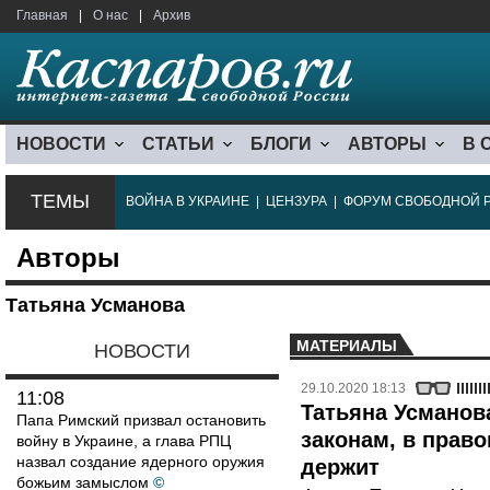
Главная
|
О нас
|
Архив
НОВОСТИ
СТАТЬИ
БЛОГИ
АВТОРЫ
В 
ТЕМЫ
ВОЙНА В УКРАИНЕ
|
ЦЕНЗУРА
|
ФОРУМ СВОБОДНОЙ 
Авторы
Татьяна Усманова
МАТЕРИАЛЫ
НОВОСТИ
29.10.2020 18:13
11:08
Татьяна Усманова
Папа Римский призвал остановить
законам, в право
войну в Украине, а глава РПЦ
назвал создание ядерного оружия
держит
божьим замыслом
©