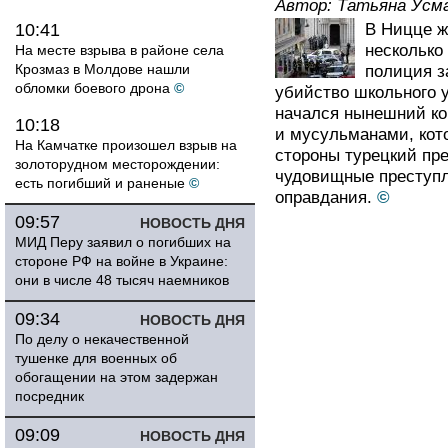
Автор:
Татьяна Усм
10:41
В Ницце ж
несколько
На месте взрыва в районе села
Крозмаз в Молдове нашли
полиция з
обломки боевого дрона
©
убийство школьного у
начался нынешний ко
10:18
и мусульманами, кот
На Камчатке произошел взрыв на
стороны турецкий пр
золоторудном месторождении:
чудовищные преступл
есть погибший и раненые
©
оправдания.
©
09:57
НОВОСТЬ ДНЯ
МИД Перу заявил о погибших на
стороне РФ на войне в Украине:
они в числе 48 тысяч наемников
09:34
НОВОСТЬ ДНЯ
По делу о некачественной
тушенке для военных об
обогащении на этом задержан
посредник
09:09
НОВОСТЬ ДНЯ