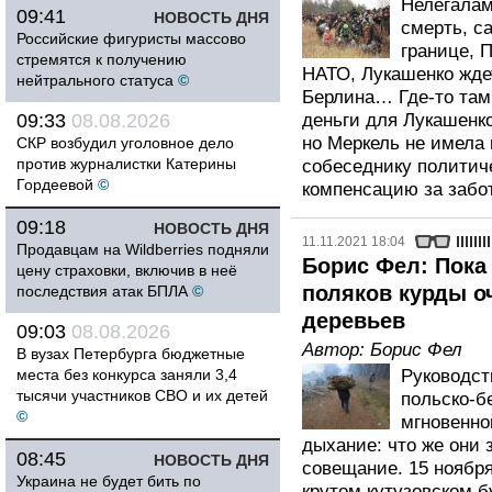
Нелегалам
09:41
НОВОСТЬ ДНЯ
смерть, с
Российские фигуристы массово
границе, 
стремятся к получению
НАТО, Лукашенко ждет
нейтрального статуса
©
Берлина… Где-то там
09:33
08.08.2026
деньги для Лукашенк
но Меркель не имела
СКР возбудил уголовное дело
против журналистки Катерины
собеседнику политич
Гордеевой
©
компенсацию за забо
09:18
НОВОСТЬ ДНЯ
11.11.2021 18:04
Продавцам на Wildberries подняли
Борис Фел: Пока
цену страховки, включив в неё
поляков курды о
последствия атак БПЛА
©
деревьев
09:03
08.08.2026
Автор:
Борис Фел
В вузах Петербурга бюджетные
места без конкурса заняли 3,4
Руководст
тысячи участников СВО и их детей
польско-б
©
мгновенно
дыхание: что же они 
08:45
НОВОСТЬ ДНЯ
совещание. 15 ноября
Украина не будет бить по
крутом кутузовском б