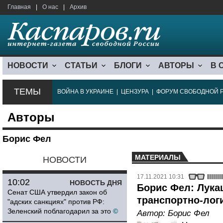
Главная
|
О нас
|
Архив
НОВОСТИ
СТАТЬИ
БЛОГИ
АВТОРЫ
В 
ТЕМЫ
ВОЙНА В УКРАИНЕ
|
ЦЕНЗУРА
|
ФОРУМ СВОБОДНОЙ 
Авторы
Борис Фел
МАТЕРИАЛЫ
НОВОСТИ
17.11.2021 10:31
10:02
НОВОСТЬ ДНЯ
Борис Фел: Лука
Сенат США утвердил закон об
транспортно-лог
"адских санкциях" против РФ:
Зеленский поблагодарил за это
©
Автор:
Борис Фел