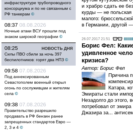
инфраструктуре трубопроводного
и храбро сдать ее бе
консорциума и по не связанным с
курды — не польская
РФ танкерам
©
малого: брюссельской
08:37
08.08.2026
в Германии, другой —
Ночные атаки ВСУ прошли под
знаком широкой географии
©
26.07.2017 21:51
Борис Фел: Каки
08:25
НОВОСТЬ ДНЯ
удивленное чело
Силы ПВО сбили за ночь 397
кризиса?
беспилотников: горят два НПЗ
©
Автор:
Борис Фел
09:58
07.08.2026
Причина п
Под аннексированным
компенсир
Севастополем военный открыл
Катара, к
огонь по сослуживцам и жителям
села
©
Эмираты стали импо
Незадолго до этого,
09:38
07.08.2026
потребовал от эмира 
Правительство разрешило
Джазира за... антисе
продавать в РФ бензин ранее
запрещенных стандартов Евро —
2, 3 и 4
©