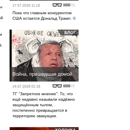
27.07.2026 11:10
ды
Пока что главным конкурентом
ой
США остается Дональд Трамп.
©
БЛОГ
м
ы
й.
Война, пришедшая домой
24.07.2026 01:18
ТГ "Запретное мнение": То, что
ещё недавно называли надёжно
защищённым тылом,
постепенно превращается в
территорию эвакуации.