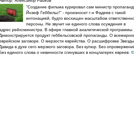
Автор:
Александр Райков
"Создание фильма курировал сам министр пропаган
Йозеф Геббельс!" - произносит г-н Фадеев с такой
интонацией, будто восхищен масштабом ответственн
персоны. Не звучит ни единого слова осуждения в
адрес рейхсминистра. В эфире главной аналитической программы.
Демонстрируется продукт геббельсовской пропаганды. О всемирно
еврейском заговоре. О мерзости еврейства. О расшифровке Звезд
Давида в духе сего мерзкого заговора. Без купюр. Без опровержени
Без единого слова о невинности сгинувших в концлагерях евреев.
©