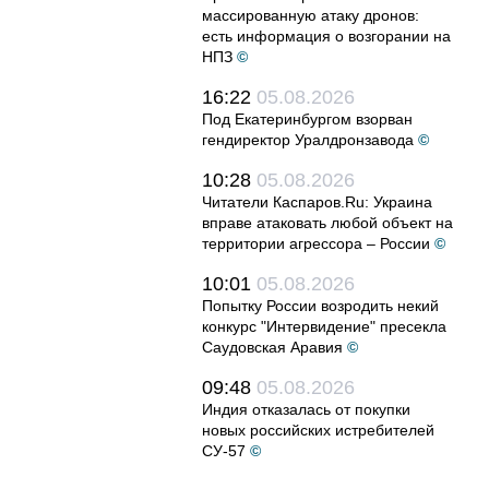
массированную атаку дронов:
есть информация о возгорании на
НПЗ
©
16:22
05.08.2026
Под Екатеринбургом взорван
гендиректор Уралдронзавода
©
10:28
05.08.2026
Читатели Каспаров.Ru: Украина
вправе атаковать любой объект на
территории агрессора – России
©
10:01
05.08.2026
Попытку России возродить некий
конкурс "Интервидение" пресекла
Саудовская Аравия
©
09:48
05.08.2026
Индия отказалась от покупки
новых российских истребителей
СУ-57
©