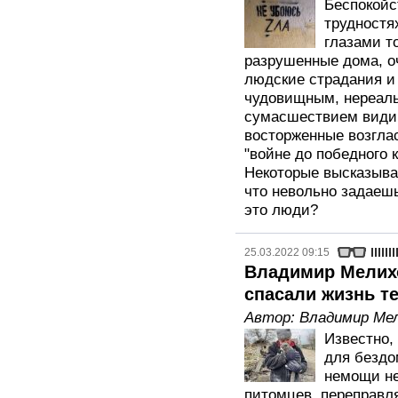
Беспокойс
трудностя
глазами т
разрушенные дома, о
людские страдания и
чудовищным, нереаль
сумасшествием види
восторженные возглас
"войне до победного 
Некоторые высказыва
что невольно задаеш
это люди?
25.03.2022 09:15
Владимир Мелихо
спасали жизнь т
Автор:
Владимир Ме
Известно,
для бездо
немощи не
питомцев, переправл