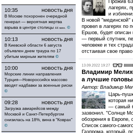
Прожив 63
лагерях, 
10:35
НОВОСТЬ ДНЯ
и избиени
В Москве похоронен очередной
В новой "мединской" 
генерал — вероятная жертва
провел в лагерях по
взрыва в центре столицы
©
44 мин.
Ершов, будет описан
— первый спутник, пе
10:13
НОВОСТЬ ДНЯ
человеке и тех страд
В Киевской области 6 августа
объявлен днем траура по 17
отстаивая свое право
убитым мирным жителям
©
13.09.2022 19:27
10:00
НОВОСТЬ ДНЯ
Владимир Мелихо
Морские линии направления
а лучшие головы
Турция—Новороссийск массово
вводят надбавки за военные риски
Автор:
Владимир Ме
©
Царь-пушк
которая н
09:28
НОВОСТЬ ДНЯ
— самый б
Загрузка авиарейсов между
зазвонил. "Солнце М
Москвой и Санкт-Петербургом
обозрения в Европе, 
снизилась на 18%, вина в "Коврах"
Список самого-самог
©
Газпрома, который, п