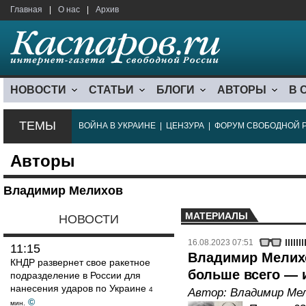
Главная
|
О нас
|
Архив
НОВОСТИ
СТАТЬИ
БЛОГИ
АВТОРЫ
В 
ТЕМЫ
ВОЙНА В УКРАИНЕ
|
ЦЕНЗУРА
|
ФОРУМ СВОБОДНОЙ 
Авторы
Владимир Мелихов
МАТЕРИАЛЫ
НОВОСТИ
16.08.2023 07:51
11:15
Владимир Мелихо
КНДР развернет свое ракетное
больше всего — и
подразделение в России для
нанесения ударов по Украине
4
Автор:
Владимир Ме
©
мин.