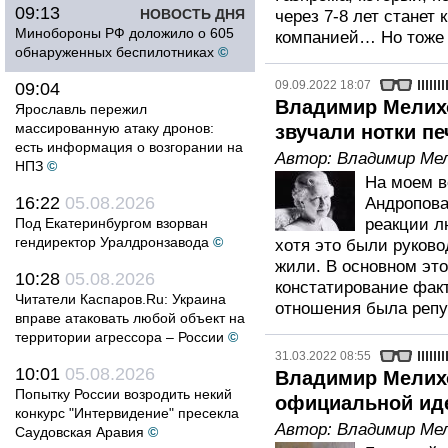
09:13
НОВОСТЬ ДНЯ
через 7-8 лет станет
Минобороны РФ доложило о 605
компанией… Но тоже 
обнаруженных беспилотниках
©
09.09.2022 18:07
09:04
Владимир Мелихо
Ярославль пережил
массированную атаку дронов:
звучали нотки пе
есть информация о возгорании на
Автор:
Владимир Ме
НПЗ
©
На моем в
16:22
05.08.2026
Андропова
Под Екатеринбургом взорван
реакции л
гендиректор Уралдронзавода
©
хотя это были руково
жили. В основном эт
10:28
05.08.2026
констатирование факт
Читатели Каспаров.Ru: Украина
отношения была реп
вправе атаковать любой объект на
территории агрессора – России
©
31.03.2022 08:55
10:01
05.08.2026
Владимир Мелихо
Попытку России возродить некий
официальной иде
конкурс "Интервидение" пресекла
Автор:
Владимир Ме
Саудовская Аравия
©