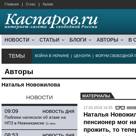
Главная
|
О нас
|
Архив
НОВОСТИ
СТАТЬИ
БЛОГИ
АВТОРЫ
В 
ТЕМЫ
ВОЙНА В УКРАИНЕ
|
ЦЕНЗУРА
|
ФОРУМ СВОБОДНОЙ 
Авторы
Наталья Новожилова
МАТЕРИАЛЫ
НОВОСТИ
17.03.2016 19:35
09:09
НОВОСТЬ ДНЯ
Наталья Новожил
Паблики написали об атаке на
пенсионер мог н
НПЗ в Нижнекамске
11 мин.
прожить, то тепе
08:53
НОВОСТЬ ДНЯ