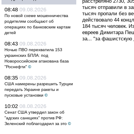
расстреляно 2730, 30
тысяч отправили в за
08:48
09.08.2026
тысяч пропали без ве
По новой схеме мошенничества
действовало 44 концл
родителям сообщают об
184 тысяч человек. И
операциях по банковским картам
евреев Димитара Пеш
детей
за... "за фашистскую
08:43
09.08.2026
Ночью ПВО перехватила 153
украинских БПЛА: под
Новороссийском атакована база
"Роснефти"
©
08:35
09.08.2026
США намерены разрешить Турции
передать Украине ракеты и
пусковые установки
©
10:02
08.08.2026
Сенат США утвердил закон об
"адских санкциях" против РФ:
Зеленский поблагодарил за это
©