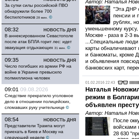
Автор:
Наталья Нов
За сутки силы российской ПВО
"Эта ДНР 
обнаружили более 700
пенсии и 
беспилотников
©
28 мин.
рублях, но
уменьшенному курсу, 
08:32
НОВОСТЬ ДНЯ
Москве - раза в 2-3 в
В аннексированном Севастополе
...Специальные люди 
после атак БПЛА горит лес: идет
эвакуация отдыхающих
©
карты обналичивают и
31 мин.
и банкоматы, кроме Д
09:35
НОВОСТЬ ДНЯ
и объявления повсюд
Число погибших из армии РФ на
банковских карт, пер
войне в Украине превысило
полмиллиона человек
01.02.2016 22:43
Наталья Новожи
09:01
09.08.2026
Следствие прекратило уголовное
режим в Болгар
дело в отношении полицейских,
объявлен прест
сломавших руку учительнице
©
Автор:
Наталья Нов
08:54
НОВОСТЬ ДНЯ
После окк
Представители Трампа могут
войсками 
приехать в Киев и Москву на
28 630 "п
следующей неделе
©