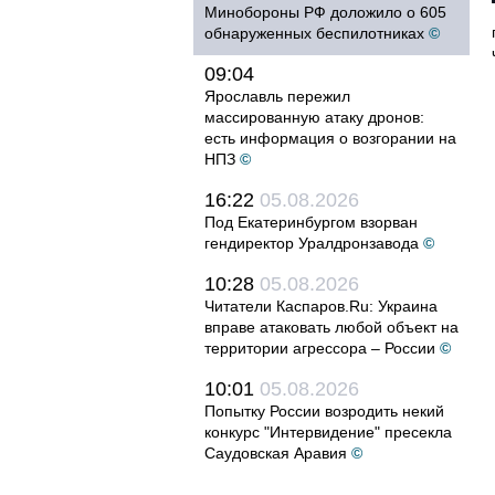
Минобороны РФ доложило о 605
обнаруженных беспилотниках
©
09:04
Ярославль пережил
массированную атаку дронов:
есть информация о возгорании на
НПЗ
©
16:22
05.08.2026
Под Екатеринбургом взорван
гендиректор Уралдронзавода
©
10:28
05.08.2026
Читатели Каспаров.Ru: Украина
вправе атаковать любой объект на
территории агрессора – России
©
10:01
05.08.2026
Попытку России возродить некий
конкурс "Интервидение" пресекла
Саудовская Аравия
©