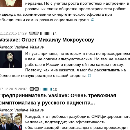
неравны. Но с учетом роста протестных настроений в
различных слоях общества просматривается робкая
надежда на возникновение синергетического эффекта при
объединении самых разных социальных групп.
©
11.12.2015 14:29
13
Vasiave: Ответ Михаилу Мокроусову
Автор:
Vasiave Vasiave
И пусть причины, по которым я пока не присоединилс
к вам, не совсем альтруистические. Но тем не менее 
работаю в России и приношу ей тем самым пользу.
Поэтому, как мне кажется, я мог бы рассчитывать на
более позитивную реакцию с вашей стороны.
©
07.12.2015 20:07
13
Предприниматель Vasiave: Очень тревожная
симптоматика у русского пациента...
Автор:
Vasiave Vasiave
Каждый, кто пробовал разубедить СМИфицированног
человека, подтвердит, что эффективность
оболванивающей госпропаганды в разы превосходит