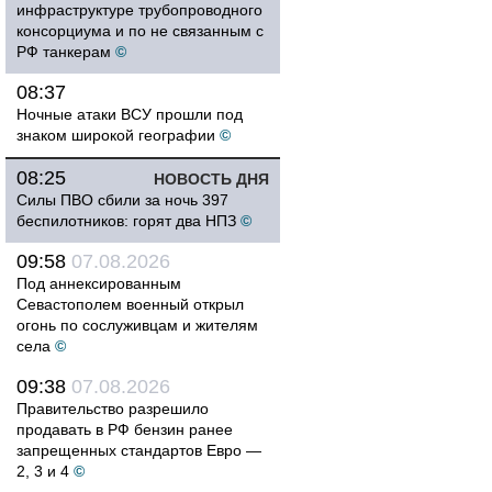
инфраструктуре трубопроводного
консорциума и по не связанным с
РФ танкерам
©
08:37
Ночные атаки ВСУ прошли под
знаком широкой географии
©
08:25
НОВОСТЬ ДНЯ
Силы ПВО сбили за ночь 397
беспилотников: горят два НПЗ
©
09:58
07.08.2026
Под аннексированным
Севастополем военный открыл
огонь по сослуживцам и жителям
села
©
09:38
07.08.2026
Правительство разрешило
продавать в РФ бензин ранее
запрещенных стандартов Евро —
2, 3 и 4
©