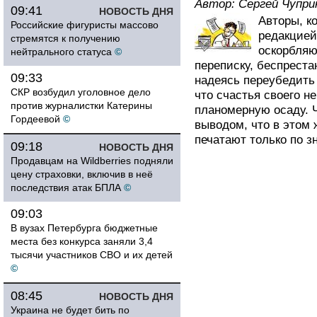
Автор:
Сергей Чупри
09:41
НОВОСТЬ ДНЯ
Авторы, к
Российские фигуристы массово
редакцией
стремятся к получению
оскорбляю
нейтрального статуса
©
переписку, беспреста
09:33
надеясь переубедить 
СКР возбудил уголовное дело
что счастья своего н
против журналистки Катерины
планомерную осаду. 
Гордеевой
©
выводом, что в этом 
печатают только по зн
09:18
НОВОСТЬ ДНЯ
Продавцам на Wildberries подняли
цену страховки, включив в неё
последствия атак БПЛА
©
09:03
В вузах Петербурга бюджетные
места без конкурса заняли 3,4
тысячи участников СВО и их детей
©
08:45
НОВОСТЬ ДНЯ
Украина не будет бить по