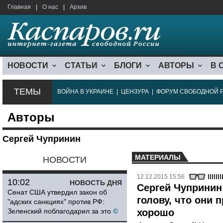
Главная
|
О нас
|
Архив
НОВОСТИ
СТАТЬИ
БЛОГИ
АВТОРЫ
В 
ТЕМЫ
ВОЙНА В УКРАИНЕ
|
ЦЕНЗУРА
|
ФОРУМ СВОБОДНОЙ 
Авторы
Сергей Чупринин
МАТЕРИАЛЫ
НОВОСТИ
12.12.2015 15:56
10:02
НОВОСТЬ ДНЯ
Сергей Чупринин
Сенат США утвердил закон об
голову, что они 
"адских санкциях" против РФ:
Зеленский поблагодарил за это
©
хорошо