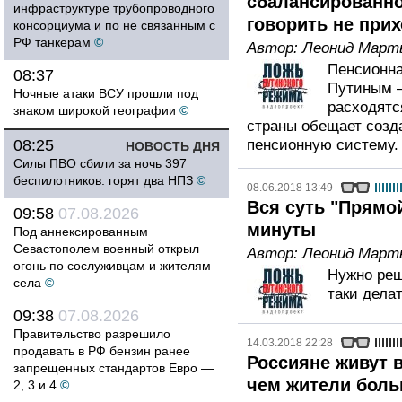
сбалансированно
инфраструктуре трубопроводного
говорить не при
консорциума и по не связанным с
РФ танкерам
©
Автор:
Леонид Март
Пенсионна
08:37
Путиным –
Ночные атаки ВСУ прошли под
расходятс
знаком широкой географии
©
страны обещает созд
08:25
пенсионную систему.
НОВОСТЬ ДНЯ
Силы ПВО сбили за ночь 397
беспилотников: горят два НПЗ
©
08.06.2018 13:49
Вся суть "Прямой
09:58
07.08.2026
минуты
Под аннексированным
Севастополем военный открыл
Автор:
Леонид Март
огонь по сослуживцам и жителям
Нужно реш
села
©
таки делат
09:38
07.08.2026
Правительство разрешило
14.03.2018 22:28
продавать в РФ бензин ранее
Россияне живут в
запрещенных стандартов Евро —
чем жители боль
2, 3 и 4
©