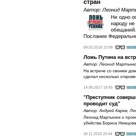
стран
Автор:
Леонид Март
Ни одно о
народу не
обещаний.
Послание Федеральн
09.02.2018 15:09
Ложь Путина на вст
Автор:
Леонид Мартын
На встрече со своими до
сделал несколько откров
14.06.2017 18:45
"Преступник соверши
проводит суд"
Автор:
Андрей Карев
,
Ле
Леонид Мартынюк о проек
убийства Бориса Немцов
30.11.2016 20:44