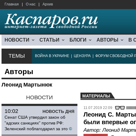
Главная
|
О нас
|
Архив
НОВОСТИ
СТАТЬИ
БЛОГИ
АВТОРЫ
В 
ТЕМЫ
ВОЙНА В УКРАИНЕ
|
ЦЕНЗУРА
|
ФОРУМ СВОБОДНОЙ 
Авторы
Леонид Мартынюк
МАТЕРИАЛЫ
НОВОСТИ
11.07.2019 22:09
10:02
НОВОСТЬ ДНЯ
Леонид С. Марты
Сенат США утвердил закон об
были впервые оп
"адских санкциях" против РФ:
Зеленский поблагодарил за это
©
Автор:
Леонид Март