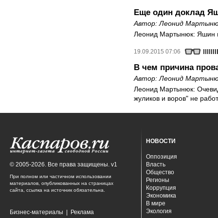
Еще один доклад Я
Автор:
Леонид Мартын
Леонид Мартынюк: Яшин 
19.09.2015 07:06
В чем причина пров
Автор:
Леонид Мартын
Леонид Мартынюк: Очевид
жуликов и воров" не рабо
НОВОСТИ
Оппозиция
© 2005-2026. Все права защищены. v1
Власть
Общество
При полном или частичном использовании
Регионы
материалов, опубликованных на страницах
Коррупция
сайта, ссылка на источник обязательна.
Экономика
В мире
Экология
Бизнес-материалы
|
Реклама