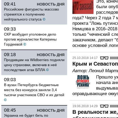
Это, конеч
09:41
НОВОСТЬ ДНЯ
были опуб
Российские фигуристы массово
расследов
стремятся к получению
года? Через 2 года 7
нейтрального статуса
©
проекта "Ложь путин
09:33
Немцова в 2016–2018 
только "чеченский сле
СКР возбудил уголовное дело
против журналистки Катерины
заказчиком, делают 
Гордеевой
©
основе условной логи
09:18
НОВОСТЬ ДНЯ
25.10.2018 14:17
Продавцам на Wildberries подняли
Крым и Севастоп
цену страховки, включив в неё
последствия атак БПЛА
©
Автор:
Леонид Март
Прошло уж
09:03
начала ан
В вузах Петербурга бюджетные
выдумыват
места без конкурса заняли 3,4
оправдывающие оккуп
тысячи участников СВО и их детей
©
19.06.2018 14:29
08:45
НОВОСТЬ ДНЯ
В реальности же,
Украина не будет бить по