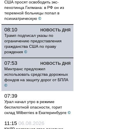
США просят освободить экс-
пехотинца Гилмана: в РФ он из
тюремной больницы попал в
психиатрическую
©
08:10
НОВОСТЬ ДНЯ
Трамп подписал указы по
ограничению предоставления
гражданства США по праву
рождения
©
07:53
НОВОСТЬ ДНЯ
Минтранс предложил
использовать средства дорожных
фондов на защиту дорог от БПЛА
©
07:39
Урал начал утро в режиме
беспилотной опасности, горит
склад Wilberries в Екатеринбурге
©
11:15
06.08.2026