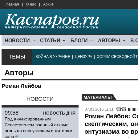
Главная
|
О нас
|
Архив
НОВОСТИ
СТАТЬИ
БЛОГИ
АВТОРЫ
В 
ТЕМЫ
ВОЙНА В УКРАИНЕ
|
ЦЕНЗУРА
|
ФОРУМ СВОБОДНОЙ 
Авторы
Роман Лейбов
МАТЕРИАЛЫ
НОВОСТИ
07.03.2015 11:11
09:58
НОВОСТЬ ДНЯ
Роман Лейбов: 
Под аннексированным
скептическим, о
Севастополем военный открыл
огонь по сослуживцам и жителям
энтузиазма во в
села
©