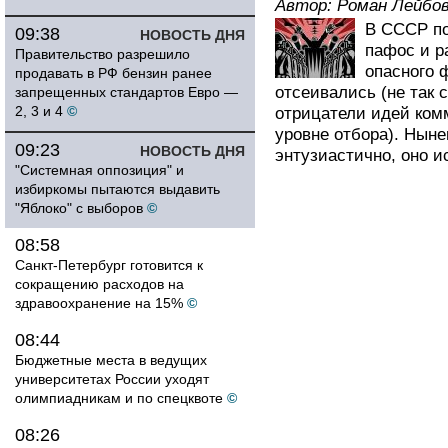
Автор:
Роман Лейбо
В СССР по
09:38
НОВОСТЬ ДНЯ
пафос и р
Правительство разрешило
опасного 
продавать в РФ бензин ранее
отсеивались (не так 
запрещенных стандартов Евро —
2, 3 и 4
©
отрицатели идей ком
уровне отбора). Ныне
09:23
НОВОСТЬ ДНЯ
энтузиастично, оно и
"Системная оппозиция" и
избиркомы пытаются выдавить
"Яблоко" с выборов
©
08:58
Санкт-Петербург готовится к
сокращению расходов на
здравоохранение на 15%
©
08:44
Бюджетные места в ведущих
университетах России уходят
олимпиадникам и по спецквоте
©
08:26