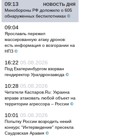
09:13
НОВОСТЬ ДНЯ
Минобороны РФ доложило о 605
обнаруженных беспилотниках
©
09:04
Ярославль пережил
массированную атаку дронов:
есть информация о возгорании на
НПЗ
©
16:22
05.08.2026
Под Екатеринбургом взорван
гендиректор Уралдронзавода
©
10:28
05.08.2026
Читатели Каспаров.Ru: Украина
вправе атаковать любой объект на
территории агрессора – России
©
10:01
05.08.2026
Попытку России возродить некий
конкурс "Интервидение" пресекла
Саудовская Аравия
©