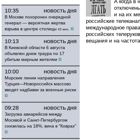
А когда в
отключены
10:35
НОВОСТЬ ДНЯ
и на их м
В Москве похоронен очередной
российские телеканал
генерал — вероятная жертва
международное права
взрыва в центре столицы
©
45 мин.
российских телеруков
вещания и на частота
10:13
НОВОСТЬ ДНЯ
В Киевской области 6 августа
объявлен днем траура по 17
убитым мирным жителям
©
10:00
НОВОСТЬ ДНЯ
Морские линии направления
Турция—Новороссийск массово
вводят надбавки за военные риски
©
09:28
НОВОСТЬ ДНЯ
Загрузка авиарейсов между
Москвой и Санкт-Петербургом
снизилась на 18%, вина в "Коврах"
©