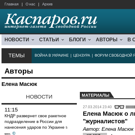
Главная
|
О нас
|
Архив
НОВОСТИ
СТАТЬИ
БЛОГИ
АВТОРЫ
В 
ТЕМЫ
ВОЙНА В УКРАИНЕ
|
ЦЕНЗУРА
|
ФОРУМ СВОБОДНОЙ 
Авторы
Елена Масюк
МАТЕРИАЛЫ
НОВОСТИ
27.03.2014 23:40
11:15
Елена Масюк о л
КНДР развернет свое ракетное
"журналистов"
подразделение в России для
нанесения ударов по Украине
5
Автор:
Елена Масюк
©
мин.