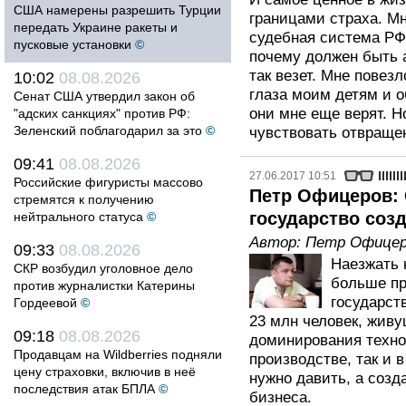
США намерены разрешить Турции
границами страха. М
передать Украине ракеты и
судебная система РФ 
пусковые установки
©
почему должен быть 
так везет. Мне повезл
10:02
08.08.2026
глаза моим детям и о
Сенат США утвердил закон об
они мне еще верят. Но
"адских санкциях" против РФ:
Зеленский поблагодарил за это
©
чувствовать отвращен
09:41
08.08.2026
27.06.2017 10:51
Российские фигуристы массово
Петр Офицеров: 
стремятся к получению
государство соз
нейтрального статуса
©
Автор:
Петр Офицер
09:33
08.08.2026
Наезжать 
СКР возбудил уголовное дело
больше пр
против журналистки Катерины
государст
Гордеевой
©
23 млн человек, живу
09:18
08.08.2026
доминирования технол
Продавцам на Wildberries подняли
производстве, так и в
цену страховки, включив в неё
нужно давить, а созд
последствия атак БПЛА
©
бизнеса.