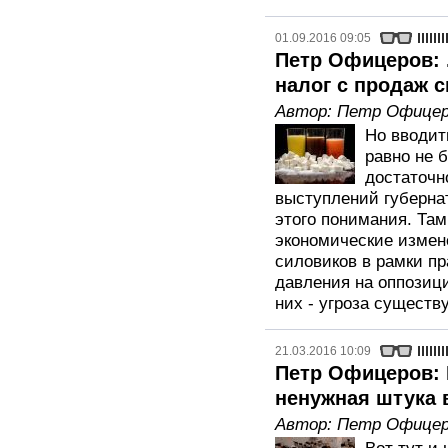
01.09.2016 09:05
Петр Офицеров: 
налог с продаж с
Автор:
Петр Офицер
Но вводит
равно не б
достаточн
выступлений губернат
этого понимания. Там
экономические измен
силовиков в рамки пр
давления на оппозици
них - угроза сущест
21.03.2016 10:09
Петр Офицеров: 
ненужная штука 
Автор:
Петр Офицер