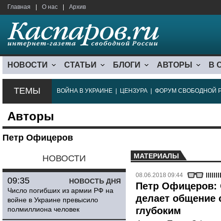
Главная
|
О нас
|
Архив
НОВОСТИ
СТАТЬИ
БЛОГИ
АВТОРЫ
В 
ТЕМЫ
ВОЙНА В УКРАИНЕ
|
ЦЕНЗУРА
|
ФОРУМ СВОБОДНОЙ 
Авторы
Петр Офицеров
МАТЕРИАЛЫ
НОВОСТИ
08.06.2018 09:44
09:35
НОВОСТЬ ДНЯ
Петр Офицеров: 
Число погибших из армии РФ на
делает общение
войне в Украине превысило
полмиллиона человек
глубоким