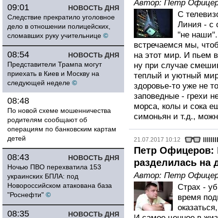
Автор:
Петр Офицер
09:01
НОВОСТЬ ДНЯ
С телевизо
Следствие прекратило уголовное
Линия - с
дело в отношении полицейских,
"не наши".
сломавших руку учительнице
©
встречаемся мы, что
08:54
на этот мир. И пьем в
НОВОСТЬ ДНЯ
Представители Трампа могут
ну при случае смеши
приехать в Киев и Москву на
теплый и уютный мир 
следующей неделе
©
здоровье-то уже не то
заповедные - грехи н
08:48
морса, колы и сока е
По новой схеме мошенничества
симоньян и т.д., можн
родителям сообщают об
операциям по банковским картам
детей
21.07.2017 10:12
Петр Офицеров: 
08:43
НОВОСТЬ ДНЯ
разделилась на д
Ночью ПВО перехватила 153
Автор:
Петр Офицер
украинских БПЛА: под
Новороссийском атакована база
Страх - уб
"Роснефти"
©
время под
оказаться,
08:35
НОВОСТЬ ДНЯ
И самое ценное в жиз