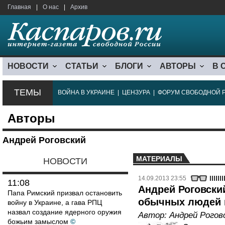
Главная
|
О нас
|
Архив
НОВОСТИ
СТАТЬИ
БЛОГИ
АВТОРЫ
В 
ТЕМЫ
ВОЙНА В УКРАИНЕ
|
ЦЕНЗУРА
|
ФОРУМ СВОБОДНОЙ 
Авторы
Андрей Роговский
МАТЕРИАЛЫ
НОВОСТИ
14.09.2013 23:55
11:08
Андрей Роговски
Папа Римский призвал остановить
обычных людей 
войну в Украине, а гава РПЦ
назвал создание ядерного оружия
Автор:
Андрей Рогов
божьим замыслом
©