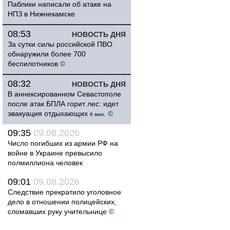
Паблики написали об атаке на
НПЗ в Нижнекамске
08:53
НОВОСТЬ ДНЯ
За сутки силы российской ПВО
обнаружили более 700
беспилотников
©
08:32
НОВОСТЬ ДНЯ
В аннексированном Севастополе
после атак БПЛА горит лес: идет
эвакуация отдыхающих
©
6 мин.
09:35
09.08.2026
Число погибших из армии РФ на
войне в Украине превысило
полмиллиона человек
09:01
09.08.2026
Следствие прекратило уголовное
дело в отношении полицейских,
сломавших руку учительнице
©