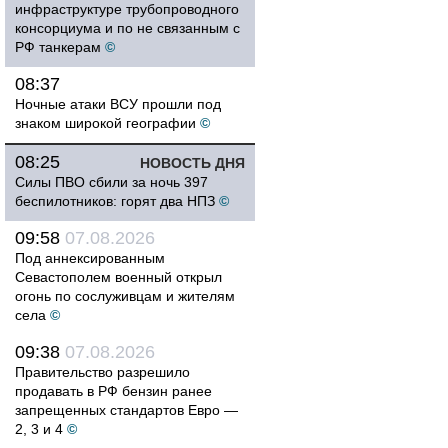
инфраструктуре трубопроводного
консорциума и по не связанным с
РФ танкерам
©
08:37
Ночные атаки ВСУ прошли под
знаком широкой географии
©
08:25
НОВОСТЬ ДНЯ
Силы ПВО сбили за ночь 397
беспилотников: горят два НПЗ
©
09:58
07.08.2026
Под аннексированным
Севастополем военный открыл
огонь по сослуживцам и жителям
села
©
09:38
07.08.2026
Правительство разрешило
продавать в РФ бензин ранее
запрещенных стандартов Евро —
2, 3 и 4
©