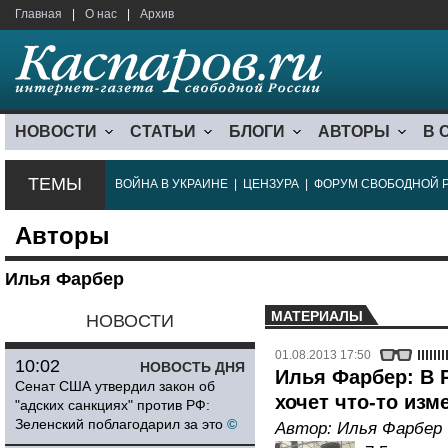
Главная
|
О нас
|
Архив
НОВОСТИ
СТАТЬИ
БЛОГИ
АВТОРЫ
В 
ТЕМЫ
ВОЙНА В УКРАИНЕ
|
ЦЕНЗУРА
|
ФОРУМ СВОБОДНОЙ 
Авторы
Илья Фарбер
МАТЕРИАЛЫ
НОВОСТИ
01.08.2013 17:50
10:02
НОВОСТЬ ДНЯ
Илья Фарбер: В Р
Сенат США утвердил закон об
хочет что-то изм
"адских санкциях" против РФ:
Зеленский поблагодарил за это
©
Автор:
Илья Фарбер