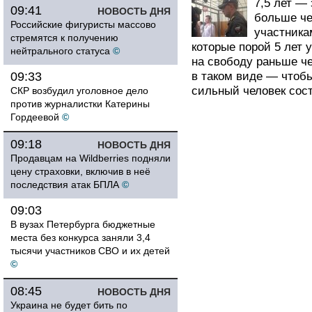
7,5 лет —
09:41
НОВОСТЬ ДНЯ
больше че
Российские фигуристы массово
участника
стремятся к получению
которые порой 5 лет 
нейтрального статуса
©
на свободу раньше ч
09:33
в таком виде — чтоб
сильный человек сос
СКР возбудил уголовное дело
против журналистки Катерины
Гордеевой
©
09:18
НОВОСТЬ ДНЯ
Продавцам на Wildberries подняли
цену страховки, включив в неё
последствия атак БПЛА
©
09:03
В вузах Петербурга бюджетные
места без конкурса заняли 3,4
тысячи участников СВО и их детей
©
08:45
НОВОСТЬ ДНЯ
Украина не будет бить по