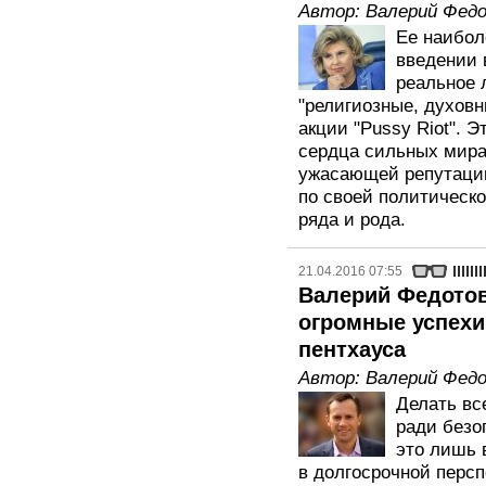
Автор:
Валерий Фед
Ее наибол
введении 
реальное 
"религиозные, духов
акции "Pussy Riot". 
сердца сильных мира 
ужасающей репутации
по своей политическо
ряда и рода.
21.04.2016 07:55
Валерий Федотов
огромные успехи 
пентхауса
Автор:
Валерий Фед
Делать вс
ради безо
это лишь 
в долгосрочной персп