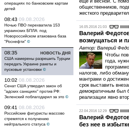
еще и весной. С пом
операциях по банковским картам
общественников, подв
детей
жесткого предварител
08:43
09.08.2026
Ночью ПВО перехватила 153
16.05.2016 21:03
украинских БПЛА: под
Валерий Федотов
Новороссийском атакована база
возмущаться и п
"Роснефти"
©
Автор:
Валерий Фед
08:35
НОВОСТЬ ДНЯ
Чтобы пов
США намерены разрешить Турции
года, нуж
передать Украине ракеты и
программ
пусковые установки
©
налогов, либо обману
мантрами о достижен
10:02
08.08.2026
срок выставить внеза
Сенат США утвердил закон об
демократичным был б
"адских санкциях" против РФ:
Зеленский поблагодарил за это
©
реализации явно вто
09:41
08.08.2026
22.04.2016 12:29
Российские фигуристы массово
Валерий Федотов
стремятся к получению
без нее в избытк
нейтрального статуса
©