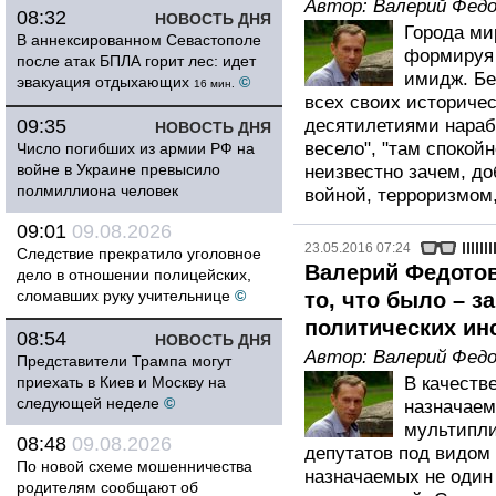
Автор:
Валерий Фед
08:32
НОВОСТЬ ДНЯ
Города ми
В аннексированном Севастополе
формируя 
после атак БПЛА горит лес: идет
имидж. Бе
эвакуация отдыхающих
©
16 мин.
всех своих историчес
09:35
десятилетиями нараб
НОВОСТЬ ДНЯ
весело", "там спокой
Число погибших из армии РФ на
войне в Украине превысило
неизвестно зачем, д
полмиллиона человек
войной, терроризмом
09:01
09.08.2026
23.05.2016 07:24
Следствие прекратило уголовное
Валерий Федотов
дело в отношении полицейских,
сломавших руку учительнице
©
то, что было – 
политических ин
08:54
НОВОСТЬ ДНЯ
Автор:
Валерий Фед
Представители Трампа могут
приехать в Киев и Москву на
В качеств
следующей неделе
©
назначаем
мультипли
08:48
09.08.2026
депутатов под видом 
По новой схеме мошенничества
назначаемых не один 
родителям сообщают об