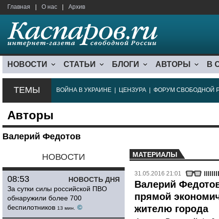
Главная
|
О нас
|
Архив
НОВОСТИ
СТАТЬИ
БЛОГИ
АВТОРЫ
В 
ТЕМЫ
ВОЙНА В УКРАИНЕ
|
ЦЕНЗУРА
|
ФОРУМ СВОБОДНОЙ 
Авторы
Валерий Федотов
МАТЕРИАЛЫ
НОВОСТИ
31.05.2016 21:01
08:53
НОВОСТЬ ДНЯ
Валерий Федотов
За сутки силы российской ПВО
прямой экономи
обнаружили более 700
беспилотников
©
жителю города
13 мин.