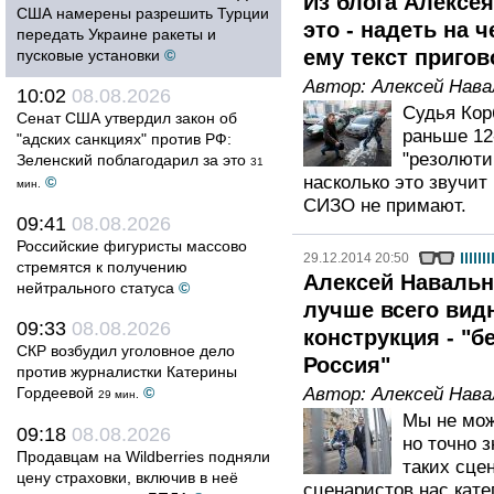
Из блога Алексе
США намерены разрешить Турции
это - надеть на 
передать Украине ракеты и
ему текст пригов
пусковые установки
©
Автор:
Алексей Нав
10:02
08.08.2026
Судья Корб
Сенат США утвердил закон об
раньше 12
"адских санкциях" против РФ:
"резолюти
Зеленский поблагодарил за это
31
насколько это звучит
©
мин.
СИЗО не примают.
09:41
08.08.2026
Российские фигуристы массово
29.12.2014 20:50
стремятся к получению
Алексей Навальн
нейтрального статуса
©
лучше всего видн
09:33
08.08.2026
конструкция - "б
СКР возбудил уголовное дело
Россия"
против журналистки Катерины
Гордеевой
©
Автор:
Алексей Нав
29 мин.
Мы не мож
09:18
08.08.2026
но точно 
Продавцам на Wildberries подняли
таких сце
цену страховки, включив в неё
сценаристов нас кате