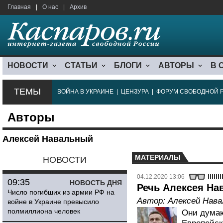
Главная
|
О нас
|
Архив
НОВОСТИ
СТАТЬИ
БЛОГИ
АВТОРЫ
В 
ТЕМЫ
ВОЙНА В УКРАИНЕ
|
ЦЕНЗУРА
|
ФОРУМ СВОБОДНОЙ 
Авторы
Алексей Навальный
МАТЕРИАЛЫ
НОВОСТИ
04.12.2020 13:06
09:35
НОВОСТЬ ДНЯ
Речь Алексея На
Число погибших из армии РФ на
Автор:
Алексей Нав
войне в Украине превысило
полмиллиона человек
Они думаю