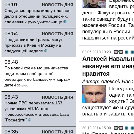
Европейск
09:01
НОВОСТЬ ДНЯ
вводить р
Следствие прекратило уголовное
денег. Фокусироватьс
дело в отношении полицейских,
такие санкции будут
сломавших руку учительнице
©
населения России. Т
популярны в России, 
08:54
НОВОСТЬ ДНЯ
нацелиться на россий
Представители Трампа могут
приехать в Киев и Москву на
следующей неделе
©
02.05.2018 19:23
Алексей Навальн
08:48
накануне его ина
По новой схеме мошенничества
нравится
родителям сообщают об
операциях по банковским картам
Автор:
Алексей Нав
детей
30 мин.
Перед каж
одна и та 
08:43
НОВОСТЬ ДНЯ
ходить? З
Ночью ПВО перехватила 153
существуют же и дру
украинских БПЛА: под
властью и защиты св
Новороссийском атакована база
"Роснефти"
©
30.12.2014 15:00
08:35
НОВОСТЬ ДНЯ