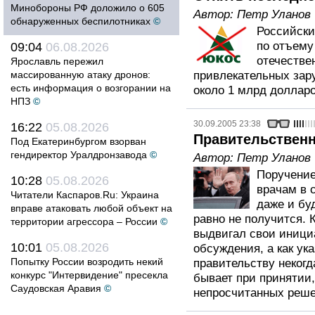
Минобороны РФ доложило о 605
Автор:
Петр Уланов
обнаруженных беспилотниках
©
Российски
по отъему
09:04
06.08.2026
отечестве
Ярославль пережил
массированную атаку дронов:
привлекательных зар
есть информация о возгорании на
около 1 млрд долларо
НПЗ
©
30.09.2005 23:38
16:22
05.08.2026
Правительственн
Под Екатеринбургом взорван
гендиректор Уралдронзавода
©
Автор:
Петр Уланов
Поручение
10:28
05.08.2026
врачам в 
Читатели Каспаров.Ru: Украина
даже и буд
вправе атаковать любой объект на
равно не получится. 
территории агрессора – России
©
выдвигал свои иници
10:01
05.08.2026
обсуждения, а как ук
Попытку России возродить некий
правительству некогд
конкурс "Интервидение" пресекла
бывает при принятии,
Саудовская Аравия
©
непросчитанных решен