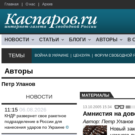
Главная
|
О нас
|
Архив
НОВОСТИ
СТАТЬИ
БЛОГИ
АВТОРЫ
В 
ТЕМЫ
ВОЙНА В УКРАИНЕ
|
ЦЕНЗУРА
|
ФОРУМ СВОБОДНОЙ 
Авторы
Петр Уланов
МАТЕРИАЛЫ
НОВОСТИ
13.10.2005 15:34
11:15
06.08.2026
Амнистия на дов
КНДР развернет свое ракетное
Автор:
Петр Уланов
подразделение в России для
нанесения ударов по Украине
©
Новый зак