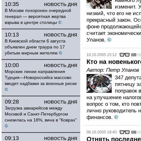
намного л
10:35
НОВОСТЬ ДНЯ
изменит. 
В Москве похоронен очередной
низкий, что его не и
генерал — вероятная жертва
прекрасный закон. Ос
взрыва в центре столицы
©
фоне продолжающейс
считает экономическ
10:13
НОВОСТЬ ДНЯ
Уланов.
©
В Киевской области 6 августа
объявлен днем траура по 17
убитым мирным жителям
©
10.10.2005 15:12
Кто на новеньког
10:00
НОВОСТЬ ДНЯ
Автор:
Петр Уланов
Морские линии направления
347 депут
Турция—Новороссийск массово
вводят надбавки за военные риски
пятницу з
©
поправок 
на улучшение налого
09:28
НОВОСТЬ ДНЯ
вопрос о том, кто п
Загрузка авиарейсов между
лично руководитель 
Москвой и Санкт-Петербургом
финансов.
©
снизилась на 18%, вина в "Коврах"
©
06.10.2005 18:40
09:13
Отнять последне
НОВОСТЬ ДНЯ