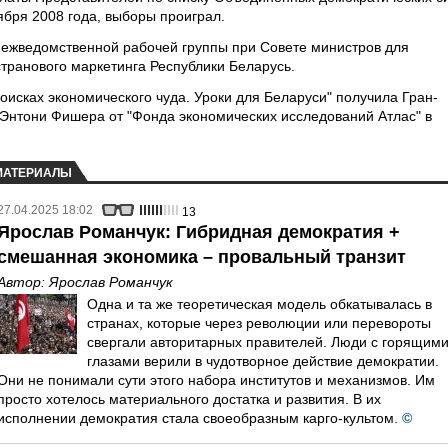
ября 2008 года, выборы проиграл.
 межведомственной рабочей группы при Совете министров для
странового маркетинга Республики Беларусь.
поисках экономического чуда. Уроки для Беларуси" получила Гран-
Энтони Фишера от "Фонда экономических исследований Атлас" в
МАТЕРИАЛЫ
27.04.2025 18:02
13
Ярослав Романчук: Гибридная демократия +
смешанная экономика – провальный транзит
Автор:
Ярослав Романчук
Одна и та же теоретическая модель обкатывалась в
странах, которые через революции или перевороты
свергали авторитарных правителей. Люди с горящим
глазами верили в чудотворное действие демократии.
Они не понимали сути этого набора институтов и механизмов. Им
просто хотелось материального достатка и развития. В их
исполнении демократия стала своеобразным карго-культом.
©