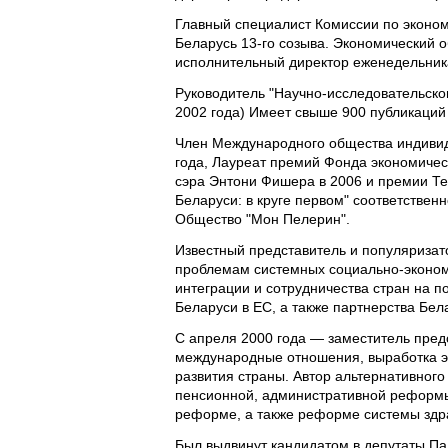
Главный специалист Комиссии по эконо
Беларусь 13-го созыва. Экономический о
исполнительный директор еженедельника 
Руководитель "Научно-исследовательског
2002 года) Имеет свыше 900 публикаций
Член Международного общества индивид
года, Лауреат премий Фонда экономичес
сэра Энтони Фишера в 2006 и премии Тем
Беларуси: в круге первом" соответстве
Общество "Мон Пелерин".
Известный представитель и популяризат
проблемам системных социально-эконом
интеграции и сотрудничества стран на п
Беларуси в ЕС, а также партнерства Бел
С апреля 2000 года — заместитель пред
международные отношения, выработка эк
развития страны. Автор альтернативного
пенсионной, административной реформы,
реформе, а также реформе системы здр
Был выдвинут кандидатом в депутаты П