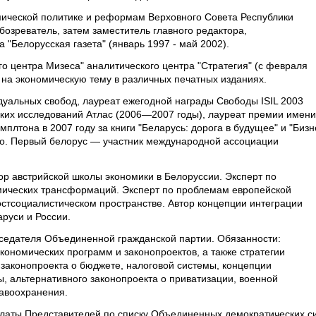
мической политике и реформам Верховного Совета Республики
бозреватель, затем заместитель главного редактора,
"Белорусская газета" (январь 1997 - май 2002).
о центра Мизеса" аналитического центра "Стратегия" (с февраля
 на экономическую тему в различных печатных изданиях.
уальных свобод, лауреат ежегодной награды Свободы ISIL 2003
ких исследований Атлас (2006—2007 годы), лауреат премии имени
плтона в 2007 году за книги "Беларусь: дорога в будущее" и "Бизн
нно. Первый белорус — участник международной ассоциации
ор австрийской школы экономики в Белоруссии. Эксперт по
ических трансформаций. Эксперт по проблемам европейской
остсоциалистическом пространстве. Автор концепции интеграции
аруси и России.
седателя Объединенной гражданской партии. Обязанности:
ономических программ и законопроектов, а также стратегии
 законопроекта о бюджете, налоговой системы, концепции
 альтернативного законопроекта о приватизации, военной
авоохранения.
алаты Представителей по списку Объединенных демократических с