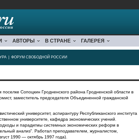
И
АВТОРЫ
В СТРАНЕ
ГАЛЕРЕЯ
УРА
|
ФОРУМ СВОБОДНОЙ РОССИИ
м поселке Сопоцкин Гродненского района Гродненской области в
номист, заместитель председателя Объединенной гражданской
истический университет, аспирантуру Республиканского института
твенном университете, кафедра экономических учений.
подходы и парадигмы системных экономических реформ в
льный анализ". Работал преподавателем, журналистом,
густ 1990 — октябрь 1997 года).