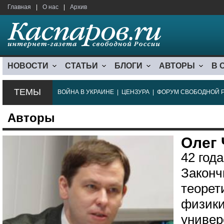
Главная
|
О нас
|
Архив
НОВОСТИ
СТАТЬИ
БЛОГИ
АВТОРЫ
В 
ТЕМЫ
ВОЙНА В УКРАИНЕ
|
ЦЕНЗУРА
|
ФОРУМ СВОБОДНОЙ 
Авторы
Олег
42 год
Законч
теорет
физики
универ