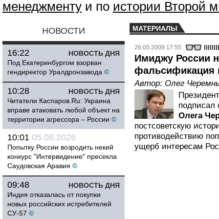
менеджменту
и по
истории Второй 
МАТЕРИАЛЫ
НОВОСТИ
26.05.2009 17:55
16:22
НОВОСТЬ ДНЯ
Имиджу России н
Под Екатеринбургом взорван
фальсификация 
гендиректор Уралдронзавода
©
Автор:
Олег Черемн
10:28
НОВОСТЬ ДНЯ
Президен
Читатели Каспаров.Ru: Украина
подписал 
вправе атаковать любой объект на
Олега Че
территории агрессора – России
©
постсоветскую истор
противодействию по
10:01
05.08.2026
ущерб интересам Рос
Попытку России возродить некий
конкурс "Интервидение" пресекла
Саудовская Аравия
©
09:48
НОВОСТЬ ДНЯ
Индия отказалась от покупки
новых российских истребителей
СУ-57
©