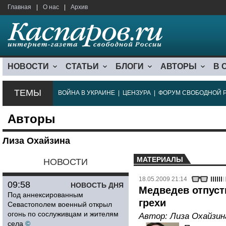
Главная
|
О нас
|
Архив
НОВОСТИ
СТАТЬИ
БЛОГИ
АВТОРЫ
В 
ТЕМЫ
ВОЙНА В УКРАИНЕ
|
ЦЕНЗУРА
|
ФОРУМ СВОБОДНОЙ 
Авторы
Лиза Охайзина
МАТЕРИАЛЫ
НОВОСТИ
18.05.2009 21:14
09:58
НОВОСТЬ ДНЯ
Медведев отпуст
Под аннексированным
грехи
Севастополем военный открыл
огонь по сослуживцам и жителям
Автор:
Лиза Охайзин
села
©