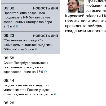
Президен
побывал н
09:38
НОВОСТЬ ДНЯ
он имел л
Правительство разрешило
Кировской области Н
продавать в РФ бензин ранее
громких политически
запрещенных стандартов Евро —
президента либераль
2, 3 и 4
©
ожиданиям многих экс
09:23
НОВОСТЬ ДНЯ
"Системная оппозиция" и
избиркомы пытаются выдавить
"Яблоко" с выборов
©
08:58
Санкт-Петербург готовится к
сокращению расходов на
здравоохранение на 15%
©
08:44
Бюджетные места в ведущих
университетах России уходят
олимпиадникам и по спецквоте
©
08:26