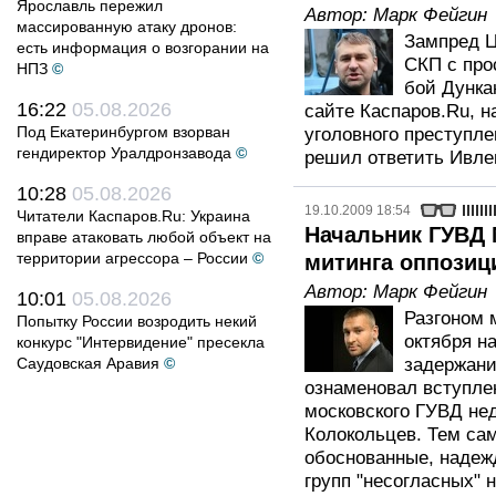
Ярославль пережил
Автор:
Марк Фейгин
массированную атаку дронов:
Зампред Ц
есть информация о возгорании на
СКП с про
НПЗ
©
бой Дунка
16:22
05.08.2026
сайте Каспаров.Ru, н
Под Екатеринбургом взорван
уголовного преступле
гендиректор Уралдронзавода
©
решил ответить Ивле
10:28
05.08.2026
19.10.2009 18:54
Читатели Каспаров.Ru: Украина
Начальник ГУВД 
вправе атаковать любой объект на
территории агрессора – России
©
митинга оппозиц
Автор:
Марк Фейгин
10:01
05.08.2026
Разгоном 
Попытку России возродить некий
октября н
конкурс "Интервидение" пресекла
Саудовская Аравия
©
задержани
ознаменовал вступле
московского ГУВД не
Колокольцев. Тем сам
обоснованные, надеж
групп "несогласных" 