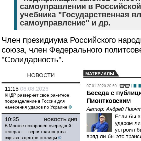
самоуправлении в Российской
учебника "Государственная вл
самоуправление" и др.
Член президиума Российского народ
союза, член Федерального политсов
"Солидарность".
МАТЕРИАЛЫ
НОВОСТИ
07.01.2020 20:50
11:15
06.08.2026
Беседа с публиц
КНДР развернет свое ракетное
Пионтковским
подразделение в России для
нанесения ударов по Украине
©
Автор:
Андрей Пионт
Если бы в
10:35
НОВОСТЬ ДНЯ
ударом ли
В Москве похоронен очередной
устроил б
генерал — вероятная жертва
вряд ли бы это тран
взрыва в центре столицы
©