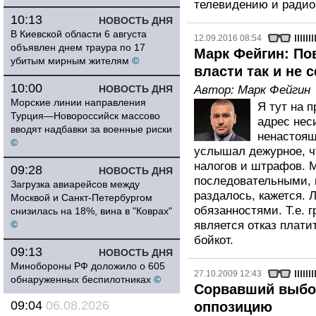
телевидению и радио
10:13
НОВОСТЬ ДНЯ
В Киевской области 6 августа
12.09.2016 08:54
объявлен днем траура по 17
Марк Фейгин: По
убитым мирным жителям
©
власти так и не
10:00
НОВОСТЬ ДНЯ
Автор:
Марк Фейгин
Морские линии направления
Я тут на 
Турция—Новороссийск массово
адрес нес
вводят надбавки за военные риски
ненастоящ
©
услышал дежурное, ч
налогов и штрафов. Мо
09:28
НОВОСТЬ ДНЯ
последовательными, и
Загрузка авиарейсов между
раздалось, кажется. 
Москвой и Санкт-Петербургом
обязанностями. Т.е. 
снизилась на 18%, вина в "Коврах"
©
является отказ плати
бойкот.
09:13
НОВОСТЬ ДНЯ
Минобороны РФ доложило о 605
27.10.2009 12:43
обнаруженных беспилотниках
©
Сорвавший выбо
09:04
06.08.2026
оппозицию