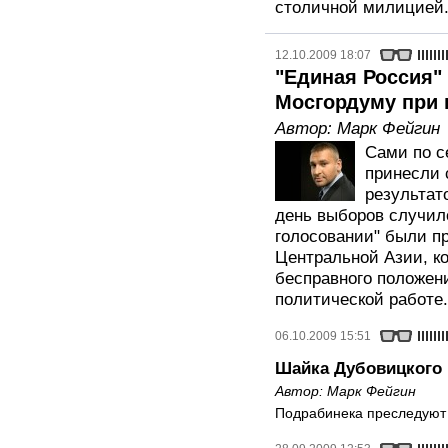
столичной милицией
12.10.2009 18:07
"Единая Россия"
Мосгордуму при
Автор:
Марк Фейгин
Сами по с
принесли 
результат
день выборов случил
голосовании" были п
Центральной Азии, ко
бесправного положен
политической работе.
06.10.2009 15:51
Шайка Дубовицкого
Автор:
Марк Фейгин
Подрабинека преследуют 