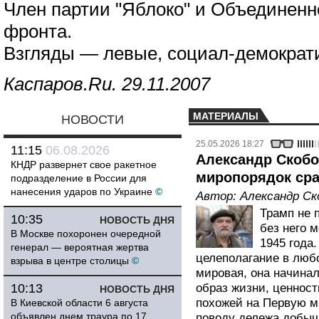
Член партии "Яблоко" и Объединенн
фронта.
Взгляды — левые, социал-демократ
Каспаров.Ru. 29.11.2007
МАТЕРИАЛЫ
НОВОСТИ
25.05.2026 18:27
11:15
06.08.2026
Александр Скобов
КНДР развернет свое ракетное
миропорядок сра
подразделение в России для
нанесения ударов по Украине
©
Автор:
Александр Ск
Трамп не 
10:35
НОВОСТЬ ДНЯ
без него 
В Москве похоронен очередной
1945 года
генерал — вероятная жертва
целеполагание в любо
взрыва в центре столицы
©
мировая, она начинал
10:13
образ жизни, ценност
НОВОСТЬ ДНЯ
похожей на Первую м
В Киевской области 6 августа
объявлен днем траура по 17
поводу дележа добыч