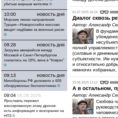
убитым мирным жителям
©
01.07.2025 16:24
10:00
НОВОСТЬ ДНЯ
Диалог сквозь ре
Морские линии направления
Турция—Новороссийск массово
Автор:
Александр Ск
вводят надбавки за военные риски
В фундаме
©
убежденно
несубъектн
09:28
НОВОСТЬ ДНЯ
полной управляемости
Загрузка авиарейсов между
(силовые и денежные)
Москвой и Санкт-Петербургом
субъектности. Им ну
снизилась на 18%, вина в "Коврах"
и относительно добр
©
немногих избранных, 
09:13
НОВОСТЬ ДНЯ
Минобороны РФ доложило о 605
25.06.2025 13:12
обнаруженных беспилотниках
©
А в остальном, п
09:04
06.08.2026
Автор:
Александр Ск
Ярославль пережил
Скобова ч
массированную атаку дронов:
руководст
есть информация о возгорании на
человечес
НПЗ
©