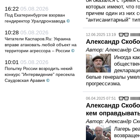
он оказался с тремя 
которых имеют, что г
16:22
05.08.2026
причем один из них 
Под Екатеринбургом взорван
"антисанитарный" тип
гендиректор Уралдронзавода
©
10:28
05.08.2026
12.06.2025 13:19
Читатели Каспаров.Ru: Украина
Александр Скобов
вправе атаковать любой объект на
Автор:
Александр Ск
территории агрессора – России
©
Иногда ка
10:01
05.08.2026
обществен
Попытку России возродить некий
деклараци
конкурс "Интервидение" пресекла
белые генералы умели
Саудовская Аравия
©
прогрессизма.
06.04.2025 07:51
Александр Скобов
кем оправдывать
Автор:
Александр Ск
Лагерь ре
возвращен