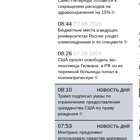
Санкт-Петербург готовится к
сокращению расходов на
здравоохранение на 15%
©
08:44
07.08.2026
Бюджетные места в ведущих
университетах России уходят
олимпиадникам и по спецквоте
©
08:26
07.08.2026
США просят освободить экс-
пехотинца Гилмана: в РФ он из
тюремной больницы попал в
психиатрическую
©
08:10
НОВОСТЬ ДНЯ
Трамп подписал указы по
ограничению предоставления
гражданства США по праву
рождения
©
07:53
НОВОСТЬ ДНЯ
Минтранс предложил
использовать средства дорожных