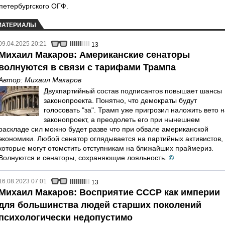
петербургского ОГФ.
МАТЕРИАЛЫ
09.04.2025 20:21
13
Михаил Макаров: Американские сенаторы
волнуются в связи с тарифами Трампа
Автор:
Михаил Макаров
Двухпартийный состав подписантов повышает шансы
законопроекта. Понятно, что демократы будут
голосовать "за". Трамп уже пригрозил наложить вето 
законопроект, а преодолеть его при нынешнем
раскладе сил можно будет разве что при обвале американской
экономики. Любой сенатор оглядывается на партийных активистов,
которые могут отомстить отступникам на ближайших праймериз.
Волнуются и сенаторы, сохраняющие лояльность.
©
16.08.2023 07:01
13
Михаил Макаров: Восприятие СССР как империи
для большинства людей старших поколений
психологически недопустимо