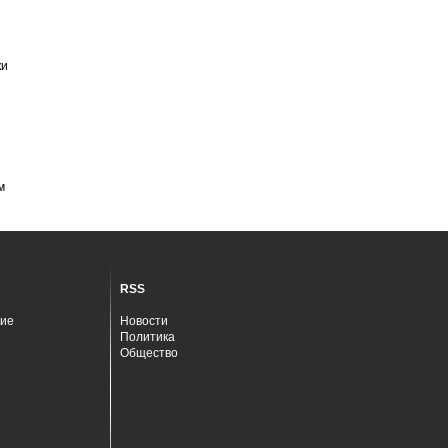
ки
м
RSS
ие
Новости
Политика
Общество