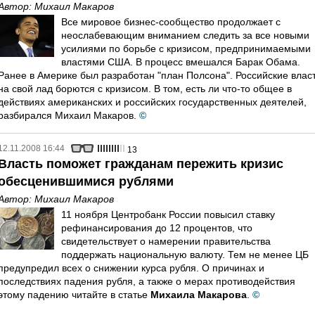
Автор:
Михаил Макаров
Все мировое бизнес-сообщество продолжает с
неослабевающим вниманием следить за все новыми
усилиями по борьбе с кризисом, предпринимаемыми
властями США. В процесс вмешался Барак Обама.
Ранее в Америке был разработан "план Полсона". Российские влас
на свой лад борются с кризисом. В том, есть ли что-то общее в
действиях американских и российских государственных деятелей,
разбирался Михаил Макаров.
©
12.11.2008 16:44
13
Власть поможет гражданам пережить кризис
обесценившимися рублями
Автор:
Михаил Макаров
11 ноября Центробанк России повысил ставку
рефинансирования до 12 процентов, что
свидетельствует о намерении правительства
поддержать национальную валюту. Тем не менее ЦБ
предупредил всех о снижении курса рубля. О причинах и
последствиях падения рубля, а также о мерах противодействия
этому падению читайте в статье
Михаила Макарова
.
©