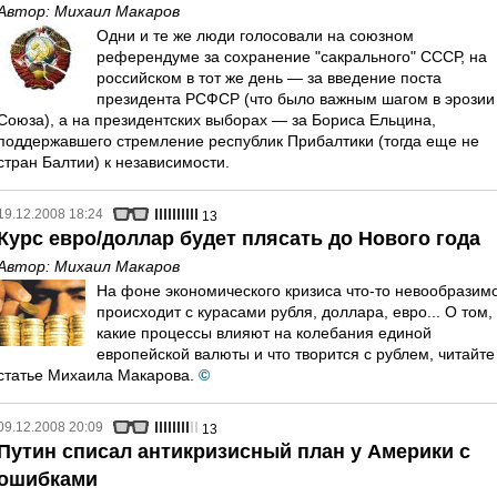
Автор:
Михаил Макаров
Одни и те же люди голосовали на союзном
референдуме за сохранение "сакрального" СССР, на
российском в тот же день — за введение поста
президента РСФСР (что было важным шагом в эрозии
Союза), а на президентских выборах — за Бориса Ельцина,
поддержавшего стремление республик Прибалтики (тогда еще не
стран Балтии) к независимости.
19.12.2008 18:24
13
Курс евро/доллар будет плясать до Нового года
Автор:
Михаил Макаров
На фоне экономического кризиса что-то невообразим
происходит с курасами рубля, доллара, евро... О том,
какие процессы влияют на колебания единой
европейской валюты и что творится с рублем, читайте
статье Михаила Макарова.
©
09.12.2008 20:09
13
Путин списал антикризисный план у Америки с
ошибками