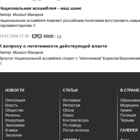
Национальная ассамблея - наш шанс
Автор:
Михаил Макаров
Национальная ассамблея поможет российским политикам восстановить навы
парламентаризма
©
24.07.2008 17:35
13
К вопросу о легитимности действующей власти
Автор:
Михаил Макаров
Депутат Национальной ассамблеи спорит с "яблочником" Борисом Вишневски
©
НОВОСТИ
СТАТЬИ
В СТРАНЕ
Оппозиция
Интервью
Образован
Власть
Репортаж
Медицина
Общество
Обзор
Армия
Регионы
Опрос
Полиция
Коррупция
Контркультура
Тюрьмы
Экономика
По поводу
В мире
Пятая колонка
ГАЛЕРЕЯ
Экология