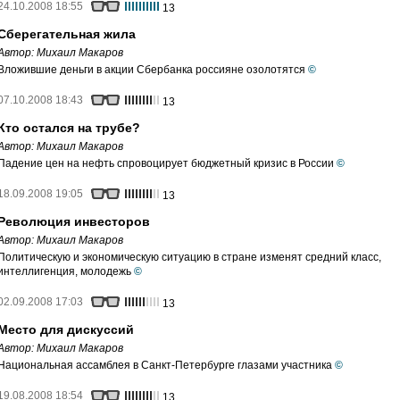
24.10.2008 18:55
13
Сберегательная жила
Автор:
Михаил Макаров
Вложившие деньги в акции Сбербанка россияне озолотятся
©
07.10.2008 18:43
13
Кто остался на трубе?
Автор:
Михаил Макаров
Падение цен на нефть спровоцирует бюджетный кризис в России
©
18.09.2008 19:05
13
Революция инвесторов
Автор:
Михаил Макаров
Политическую и экономическую ситуацию в стране изменят средний класс,
интеллигенция, молодежь
©
02.09.2008 17:03
13
Место для дискуссий
Автор:
Михаил Макаров
Национальная ассамблея в Санкт-Петербурге глазами участника
©
19.08.2008 18:54
13