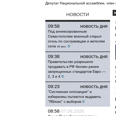
Депутат Национальной ассамблеи, член 
НОВОСТИ
09:58
НОВОСТЬ ДНЯ
Под аннексированным
Севастополем военный открыл
огонь по сослуживцам и жителям
села
©
36 мин.
09:38
НОВОСТЬ ДНЯ
Правительство разрешило
продавать в РФ бензин ранее
запрещенных стандартов Евро —
2, 3 и 4
©
09:23
НОВОСТЬ ДНЯ
"Системная оппозиция" и
избиркомы пытаются выдавить
"Яблоко" с выборов
©
08:58
07.08.2026