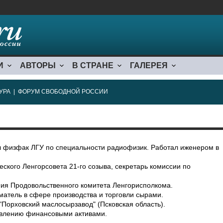
И
АВТОРЫ
В СТРАНЕ
ГАЛЕРЕЯ
УРА
|
ФОРУМ СВОБОДНОЙ РОССИИ
чил физфак ЛГУ по специальности радиофизик. Работал иженером в
еского Ленгорсовета 21-го созыва, секретарь комиссии по
ения Продовольственного комитета Ленгорисполкома.
матель в сфере производства и торговли сырами.
"Порховский маслосырзавод" (Псковская область).
равлению финансовыми активами.