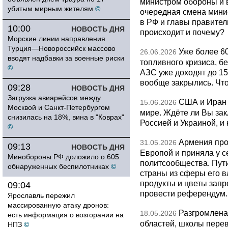
министром обороны и 
убитым мирным жителям
©
очередная смена мини
в РФ и главы правитель
10:00
НОВОСТЬ ДНЯ
происходит и почему?
Морские линии направления
Турция—Новороссийск массово
Уже более 6
26.06.2026
вводят надбавки за военные риски
топливного кризиса, бе
©
АЗС уже доходят до 1
вообще закрылись. Чт
09:28
НОВОСТЬ ДНЯ
Загрузка авиарейсов между
США и Иран 
15.06.2026
Москвой и Санкт-Петербургом
мире. Ждёте ли Вы за
снизилась на 18%, вина в "Коврах"
Россией и Украиной, и
©
Армения про
31.05.2026
09:13
НОВОСТЬ ДНЯ
Европой и приняла у с
Минобороны РФ доложило о 605
политсообщества. Пут
обнаруженных беспилотниках
©
страны из сферы его в
продукты и цветы запр
09:04
провести референдум.
Ярославль пережил
массированную атаку дронов:
Разгромлена
18.05.2026
есть информация о возгорании на
областей, школы перево
НПЗ
©