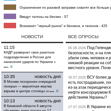
Ограничения по разовой заправке охватят все больше 
Введут талоны на бензин - 57
Возникнет "черный рынок" и бензина, и талонов - 425
НОВОСТИ
ВСЕ ОПРОСЫ
11:15
Под Гелендж
05.08.2026
КНДР развернет свое ракетное
безопасности, и на пл
подразделение в России для
убили семь человек и 
нанесения ударов по Украине
никакой реакции на со
9
©
местного уровня. Поч
мин.
10:35
НОВОСТЬ ДНЯ
ВСУ более де
30.07.2026
В Москве похоронен очередной
есть пострадавшие, п
генерал — вероятная жертва
из-за атак периодическ
взрыва в центре столицы
©
49 мин.
нефти консорциумом КТ
действиям Украины?
10:13
НОВОСТЬ ДНЯ
В Киевской области 6 августа
В Украине к
17.07.2026
объявлен днем траура по 17