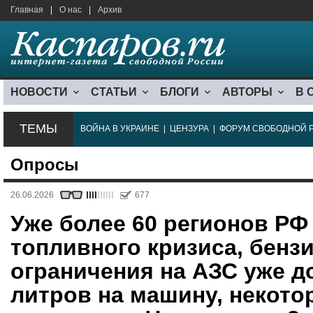
Главная
|
О нас
|
Архив
НОВОСТИ
СТАТЬИ
БЛОГИ
АВТОРЫ
В 
ТЕМЫ
ВОЙНА В УКРАИНЕ
|
ЦЕНЗУРА
|
ФОРУМ СВОБОДНОЙ 
Опросы
26.06.2026
677
Уже более 60 регионов РФ
топливного кризиса, бензи
ограничения на АЗС уже д
литров на машину, некот