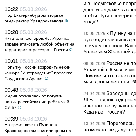
и в Подмосковье повр
16:22
05.08.2026
дрон упал даже в аэро
Под Екатеринбургом взорван
чтобы Путин поверил, 
гендиректор Уралдронзавода
©
люди?
10:28
05.08.2026
к Путину на
10.05.2026
Читатели Каспаров.Ru: Украина
руководители лишь дев
вправе атаковать любой объект на
всему, уговорили. Ва
территории агрессора – России
©
более чем 80-летней д
10:01
05.08.2026
Россия не п
08.05.2026
Попытку России возродить некий
Украиной с 6 мая, и у
конкурс "Интервидение" пресекла
Похоже, что в ответ о
Саудовская Аравия
©
мая, дроны летят на Р
09:48
05.08.2026
Заведены дел
24.04.2026
Индия отказалась от покупки
ЛГБТ", одних задержал
новых российских истребителей
арестом, не пускают в
СУ-57
©
Куда идет Россия?
09:39
05.08.2026
Переговоры 
13.04.2026
На время визита Путина в
возможно, не дадут по
Красноярск там снизили цены на