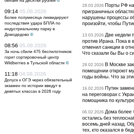
бензин на десятки рублей
©
Порты РФ на
28.03.2026
09:14
05.08.2026
приграничных областя
нарушены процессы об
Более полумесяца ликвидируют
последствия удара БПЛА по
произойти, чтобы Пут
индустриальному парку в
Домодедово
©
Две недели 
13.03.2026
против Ирана. Пока в
08:56
05.08.2026
отменил санкции в от
За ночь сбили 475 беспилотников:
Что сказали бы Вы о с
горит сортировочный центр
Wildberries в Тульской области
©
В Москве за
28.02.2026
помещении откроют муз
11:18
04.08.2026
годы войны. Что за эти
Допуск к ОГЭ через обязательный
экзамен по истории введут в
Путин замен
16.02.2026
девятых классах в 2028 году
на переговорах с Укра
помощника по культуре
Дома более 
06.02.2026
остались без теплосна
восемь дней назад. О
тех, кто оказался в бед