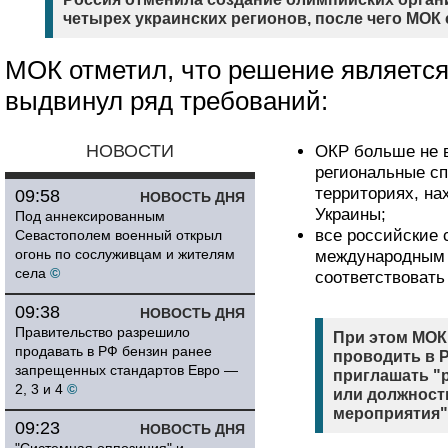
четырех украинских регионов, после чего МОК 
МОК отметил, что решение являетс
выдвинул ряд требований:
НОВОСТИ
ОКР больше не в
региональные сп
территориях, н
09:58
НОВОСТЬ ДНЯ
Украины;
Под аннексированным
все российские
Севастополем военный открыл
огонь по сослуживцам и жителям
международным 
села
©
соответствовать
09:38
НОВОСТЬ ДНЯ
Правительство разрешило
При этом МОК 
продавать в РФ бензин ранее
проводить в 
запрещенных стандартов Евро —
приглашать "
2, 3 и 4
©
или должност
мероприятия"
09:23
НОВОСТЬ ДНЯ