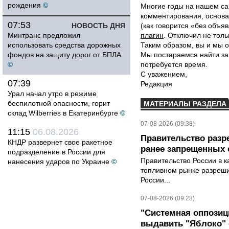
рождения
©
Многие годы на нашем са
комментирования, основа
07:53
НОВОСТЬ ДНЯ
(как говорится «без объ
Минтранс предложил
плагин
. Отключил не толь
использовать средства дорожных
Таким образом, вы и мы о
фондов на защиту дорог от БПЛА
Мы постараемся найти за
©
потребуется время.
С уважением,
07:39
Редакция
Урал начал утро в режиме
беспилотной опасности, горит
МАТЕРИАЛЫ РАЗДЕЛА
склад Wilberries в Екатеринбурге
©
07-08-2026 (09:38)
11:15
06.08.2026
Правительство разр
КНДР развернет свое ракетное
ранее запрещенных с
подразделение в России для
Правительство России в к
нанесения ударов по Украине
©
топливном рынке разрешил
России...
07-08-2026 (09:23)
"Системная оппози
выдавить "Яблоко"