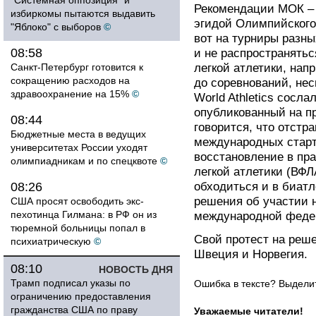
"Системная оппозиция" и
Рекомендации МОК – 
избиркомы пытаются выдавить
эгидой Олимпийского 
"Яблоко" с выборов
©
вот на турниры разн
08:58
и не распространять
Санкт-Петербург готовится к
легкой атлетики, нап
сокращению расходов на
до соревнований, не
здравоохранение на 15%
©
World Athletics сосла
опубликованный на п
08:44
говорится, что отстр
Бюджетные места в ведущих
международных старто
университетах России уходят
восстановление в пр
олимпиадникам и по спецквоте
©
легкой атлетики (ВФЛ
08:26
обходиться и в биатл
решения об участии 
США просят освободить экс-
пехотинца Гилмана: в РФ он из
международной феде
тюремной больницы попал в
Свой протест на реш
психиатрическую
©
Швеция и Норвегия.
08:10
НОВОСТЬ ДНЯ
Трамп подписал указы по
Ошибка в тексте? Выдел
ограничению предоставления
гражданства США по праву
Уважаемые читатели!