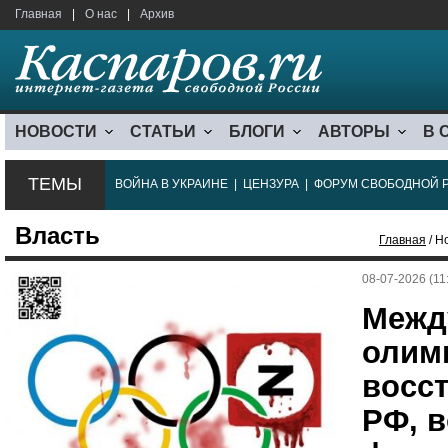
Главная
|
О нас
|
Архив
НОВОСТИ
СТАТЬИ
БЛОГИ
АВТОРЫ
В 
ТЕМЫ
ВОЙНА В УКРАИНЕ
|
ЦЕНЗУРА
|
ФОРУМ СВОБОДНОЙ 
Власть
Главная
/ Н
08-07-2026 (11
Межд
олим
восс
РФ, в