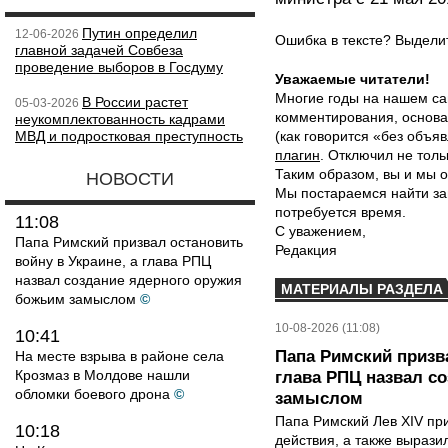
Путин определил
12-06-2026
Ошибка в тексте? Выдел
главной задачей Совбеза
проведение выборов в Госдуму
Уважаемые читатели!
Многие годы на нашем са
В России растет
05-03-2026
комментирования, основа
неукомплектованность кадрами
МВД и подростковая преступность
(как говорится «без объ
плагин
. Отключил не толь
Таким образом, вы и мы о
НОВОСТИ
Мы постараемся найти за
потребуется время.
11:08
С уважением,
Папа Римский призвал остановить
Редакция
войну в Украине, а глава РПЦ
назвал создание ядерного оружия
МАТЕРИАЛЫ РАЗДЕЛА
божьим замыслом
©
10-08-2026 (11:08)
10:41
Папа Римский призва
На месте взрыва в районе села
Крозмаз в Молдове нашли
глава РПЦ назвал с
обломки боевого дрона
©
замыслом
Папа Римский Лев XIV пр
10:18
действия, а также выраз