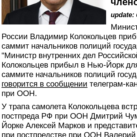
член
update: 
Минист
России Владимир Колокольцев приб
саммит начальников полиций госуд
"Министр внутренних дел Российск
Колокольцев прибыл в Нью-Йорк дл
саммите начальников полиций госуда
говорится в сообщении
телеграм-ка
при ООН.
У трапа самолета Колокольцева вст
постпреда РФ при ООН Дмитрий Чума
Йорке Алексей Марков и представи
при постпредстве при ООН Валерий