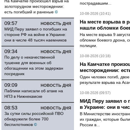
На Камчатке произошел взрыв на
пострадавшим...
золоторудном месторождении:
есть погибший и раненые
©
10-08-2026 (10:41)
На месте взрыва в 
09:57
НОВОСТЬ ДНЯ
нашли обломки бое
МИД Перу заявил о погибших на
стороне РФ на войне в Украине:
На месте взрыва 9 август
они в числе 48 тысяч наемников
обломки боевого дрона, 
полиции.
09:34
НОВОСТЬ ДНЯ
10-08-2026 (10:18)
По делу о некачественной
тушенке для военных об
На Камчатке произо
обогащении на этом задержан
месторождении: ест
посредник
Один человек погиб, двое
результате взрыва на Ас
09:09
НОВОСТЬ ДНЯ
Паблики написали об атаке на
10-08-2026 (09:57)
НПЗ в Нижнекамске
МИД Перу заявил о 
в Украине: они в чи
08:53
НОВОСТЬ ДНЯ
За сутки силы российской ПВО
В Министерстве иностран
обнаружили более 700
их граждан, которые были
беспилотников
©
России в...