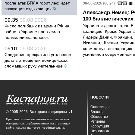
после атак БПЛА горит лес: идет
08-08-2026 (00:24)
эвакуация отдыхающих
©
Александр Немец: Р
100 баллистических 
09:35
09.08.2026
Украина и девять стран 
Число погибших из армии РФ на
коалицию. Кроме Украины,
войне в Украине превысило
Лидеры Дании, Франции, 
полмиллиона человек
Испании, Швеции, Украин
09:01
09.08.2026
совместную декларацию о
усиленной современной п
Следствие прекратило уголовное
дело в отношении полицейских,
сломавших руку учительнице
©
НОВОСТИ
Оппозиция
© 2005-2026. Все права защищены. v1
Власть
Общество
При полном или частичном использовании
Регионы
материалов, опубликованных на страницах
Коррупция
сайта, ссылка на источник обязательна.
Экономика