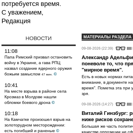
потребуется время.
С уважением,
Редакция
МАТЕРИАЛЫ РАЗДЕЛА
НОВОСТИ
09-08-2026 (22:39)
11:08
Папа Римский призвал остановить
Александр Адельфин
войну в Украине, а гава РПЦ
поневоле то, что п
назвал создание ядерного оружия
"мирное время".
божьим замыслом
©
47 мин.
Есть в новых нормах пит
внимание, в документе на
10:41
время". Пометка эта при 
На месте взрыва в районе села
зря.
Крозмаз в Молдове нашли
обломки боевого дрона
©
09-08-2026 (14:27)
10:18
Виталий Гинзбург: 
ниже рисков сохране
На Камчатке произошел взрыв на
золоторудном месторождении:
Большая же часть политич
есть погибший и раненые
©
качестве оппозиции не сф