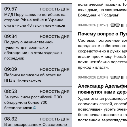
политической позиции. Т
09:57
НОВОСТЬ ДНЯ
взглядами, на экстремизм
МИД Перу заявил о погибших на
Володина и "Госдуры".
стороне РФ на войне в Украине:
они в числе 48 тысяч наемников
08-08-2026 (10:57)
Почему вопрос о Пут
09:34
НОВОСТЬ ДНЯ
Система, построенная вок
По делу о некачественной
парадоксом собственного
тушенке для военных о
сосредоточено в руках ар
обогащении на этом задержан
власти преемнику. Новый 
посредник
почти неизбежно перестан
приход к власти.
09:09
НОВОСТЬ ДНЯ
Паблики написали об атаке на
08-08-2026 (10:04)
НПЗ в Нижнекамске
Александр Адельфи
08:53
НОВОСТЬ ДНЯ
покинутая нами держ
За сутки силы российской ПВО
Удивительная росимперск
обнаружили более 700
логических связей, спосо
беспилотников
©
позволявшей узреть очев
бесконечная экспансия т
08:32
НОВОСТЬ ДНЯ
постоянном верхоглядств
В аннексированном Севастополе