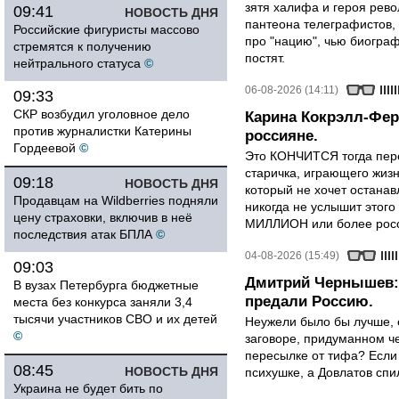
зятя халифа и героя рево
09:41
НОВОСТЬ ДНЯ
пантеона телеграфистов,
Российские фигуристы массово
про "нацию", чью биограф
стремятся к получению
постят.
нейтрального статуса
©
06-08-2026 (14:11)
09:33
СКР возбудил уголовное дело
Карина Кокрэлл-Фер
против журналистки Катерины
россияне.
Гордеевой
©
Это КОНЧИТСЯ тогда пере
старичка, играющего жизн
09:18
НОВОСТЬ ДНЯ
который не хочет останавл
Продавцам на Wildberries подняли
никогда не услышит этого
цену страховки, включив в неё
МИЛЛИОН или более росси
последствия атак БПЛА
©
04-08-2026 (15:49)
09:03
Дмитрий Чернышев: 
В вузах Петербурга бюджетные
предали Россию.
места без конкурса заняли 3,4
тысячи участников СВО и их детей
Неужели было бы лучше, 
©
заговоре, придуманном че
пересылке от тифа? Если
08:45
НОВОСТЬ ДНЯ
психушке, а Довлатов спи
Украина не будет бить по