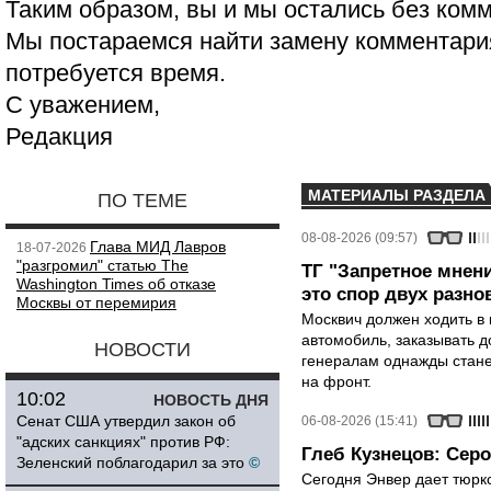
Таким образом, вы и мы остались без ком
Мы постараемся найти замену комментария
потребуется время.
С уважением,
Редакция
МАТЕРИАЛЫ РАЗДЕЛА
ПО ТЕМЕ
08-08-2026 (09:57)
Глава МИД Лавров
18-07-2026
"разгромил" статью The
ТГ "Запретное мнени
Washington Times об отказе
это спор двух разно
Москвы от перемирия
Москвич должен ходить в 
автомобиль, заказывать д
НОВОСТИ
генералам однажды стане
на фронт.
10:02
НОВОСТЬ ДНЯ
Сенат США утвердил закон об
06-08-2026 (15:41)
"адских санкциях" против РФ:
Глеб Кузнецов: Серо
Зеленский поблагодарил за это
©
Сегодня Энвер дает тюрк