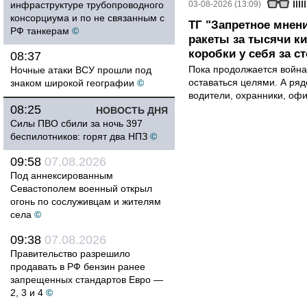
инфраструктуре трубопроводного
03-08-2026 (13:09)
консорциума и по не связанным с
ТГ "Запретное мнени
РФ танкерам
©
ракеты за тысячи ки
коробки у себя за с
08:37
Пока продолжается война
Ночные атаки ВСУ прошли под
оставаться целями. А ряд
знаком широкой географии
©
водители, охранники, оф
08:25
НОВОСТЬ ДНЯ
Силы ПВО сбили за ночь 397
беспилотников: горят два НПЗ
©
09:58
07.08.2026
Под аннексированным
Севастополем военный открыл
огонь по сослуживцам и жителям
села
©
09:38
07.08.2026
Правительство разрешило
продавать в РФ бензин ранее
запрещенных стандартов Евро —
2, 3 и 4
©