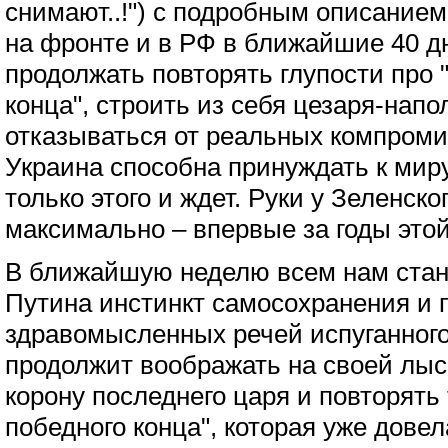
снимают..!") с подробным описанием
на фронте и в РФ в ближайшие 40 дн
продолжать повторять глупости про 
конца", строить из себя цезаря-нап
отказываться от реальных компроми
Украина способна принуждать к ми
только этого и ждет. Руки у Зеленск
максимально – впервые за годы это
В ближайшую неделю всем нам стане
Путина инстинкт самосохранения и 
здравомысленных речей испуганног
продолжит воображать на своей лы
корону последнего царя и повторять 
победного конца", которая уже довел