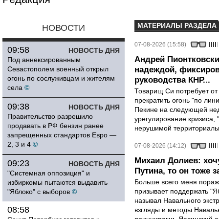
МАТЕРИАЛЫ РАЗДЕЛА
НОВОСТИ
07-08-2026 (15:58)
09:58
НОВОСТЬ ДНЯ
Андрей Пионтковски
Под аннексированным
Севастополем военный открыл
надеждой, фиксиров
огонь по сослуживцам и жителям
руководства КНР...
села
©
Товарищ Си потребует от
прекратить огонь "по лини
09:38
НОВОСТЬ ДНЯ
Пекине на следующей нед
Правительство разрешило
урегулирование кризиса, 
продавать в РФ бензин ранее
нерушимой территориальн
запрещенных стандартов Евро —
2, 3 и 4
©
07-08-2026 (14:12)
Михаил Долиев: хочу
09:23
НОВОСТЬ ДНЯ
Путина, то он тоже з
"Системная оппозиция" и
Больше всего меня поража
избиркомы пытаются выдавить
призывает поддержать "Яб
"Яблоко" с выборов
©
называл Навального экст
08:58
взгляды и методы Наваль