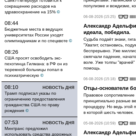
принципами. Явлинский о
Санкт-Петербург готовится к
популизме и вождизме, ко
сокращению расходов на
здравоохранение на 15%
©
06-08-2026 (15:25)
08:44
Александр Адельфин
Бюджетные места в ведущих
идеала, победила.
университетах России уходят
Судьба подаёт знаки, гига
олимпиадникам и по спецквоте
©
"Хватит, остановись, поду
беспрерывно. Уже миллио
08:26
смягчали падение, начато
США просят освободить экс-
воле. Уже толпы "врачей
пехотинца Гилмана: в РФ он из
помощь.
тюремной больницы попал в
психиатрическую
©
06-08-2026 (15:18)
08:10
НОВОСТЬ ДНЯ
Отцы-основатели бо
Трамп подписал указы по
Правовое сопротивление 
ограничению предоставления
принципиально разные ве
гражданства США по праву
процедуру. Но ведь этой 
рождения
©
в которой шесть человек.
07:53
НОВОСТЬ ДНЯ
05-08-2026 (10:59)
Минтранс предложил
Александр Адельфин
использовать средства дорожных