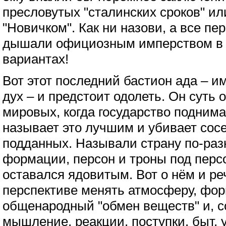
пресловутых "сталинских сроков" и
"Новичком". Как ни назови, а все п
дышали официозным имперством в 
вариантах!
Вот этот последний бастион ада – 
дух – и предстоит одолеть. Он суть 
мировых, когда государство поднима
называет это лучшим и убивает сос
подданных. Называли страну по-раз
формации, персон и троны под перс
оставался ядовитым. Вот о нём и ре
перспективе менять атмосферу, ф
общенародный "обмен веществ" и, с
мышление, реакции, поступки, быт, 