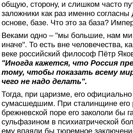
общую, сторону, и слишком часто пу
заложники как раз именно согласны д
основе, базе. Что это за база? Импе
Веками одно – "мы большие, нам мир
иначе". То есть вне человечества, к
веке российский философ Пётр Яко
"Иногда кажется, что Россия пр
тому, чтобы показать всему миру
чего не надо делать".
Тогда, при царизме, его официальн
сумасшедшим. При сталинщине его 
брежневской поре его закололи бы 
сульфазином в психиатрической бо
ему впаяли бы тюремное заключени