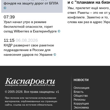
и с "планами на биз
фондов на защиту дорог от БПЛА
©
Увы, прилетит ещё много,
ответ. Ракеты – это не от
07:39
конфликте. Заметно и то
Урал начал утро в режиме
слова как раз в адрес Укра
беспилотной опасности, горит
склад Wilberries в Екатеринбурге
©
11:15
06.08.2026
КНДР развернет свое ракетное
подразделение в России для
нанесения ударов по Украине
©
НОВОСТИ
Оппозиция
© 2005-2026. Все права защищены. v1
Власть
Общество
При полном или частичном использовании
Регионы
материалов, опубликованных на страницах
Коррупция
сайта, ссылка на источник обязательна.
Экономика