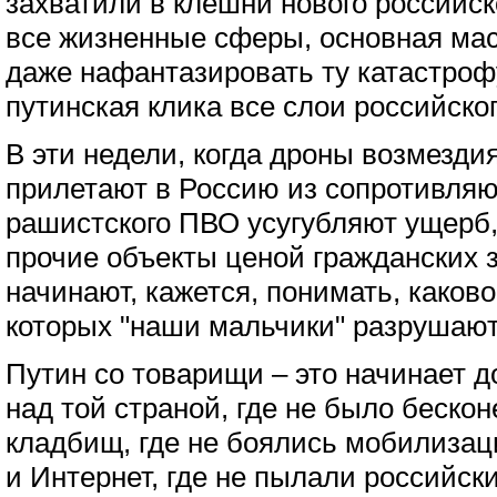
захватили в клешни нового российс
все жизненные сферы, основная мас
даже нафантазировать ту катастрофу
путинская клика все слои российско
В эти недели, когда дроны возмезди
прилетают в Россию из сопротивля
рашистского ПВО усугубляют ущерб,
прочие объекты ценой гражданских 
начинают, кажется, понимать, каково
которых "наши мальчики" разрушают 
Путин со товарищи – это начинает д
над той страной, где не было беско
кладбищ, где не боялись мобилизаци
и Интернет, где не пылали российски