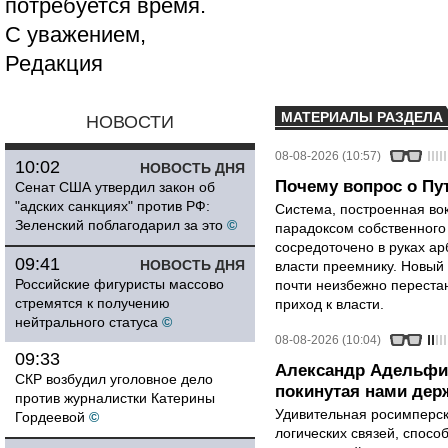
потребуется время.
С уважением,
Редакция
МАТЕРИАЛЫ РАЗДЕЛА
НОВОСТИ
08-08-2026 (10:57)
10:02
НОВОСТЬ ДНЯ
Почему вопрос о Пут
Сенат США утвердил закон об
"адских санкциях" против РФ:
Система, построенная вок
Зеленский поблагодарил за это
©
парадоксом собственного
сосредоточено в руках ар
09:41
НОВОСТЬ ДНЯ
власти преемнику. Новый 
Российские фигуристы массово
почти неизбежно перестан
стремятся к получению
приход к власти.
нейтрального статуса
©
08-08-2026 (10:04)
09:33
Александр Адельфи
СКР возбудил уголовное дело
покинутая нами держ
против журналистки Катерины
Удивительная росимперск
Гордеевой
©
логических связей, спосо