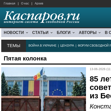
Главная
|
О нас
|
Архив
НОВОСТИ
СТАТЬИ
БЛОГИ
АВТОРЫ
В 
ТЕМЫ
ВОЙНА В УКРАИНЕ
|
ЦЕНЗУРА
|
ФОРУМ СВОБОДНОЙ 
Пятая колонка
13-06-2026 (11
85 ле
сове
из Б
Конста