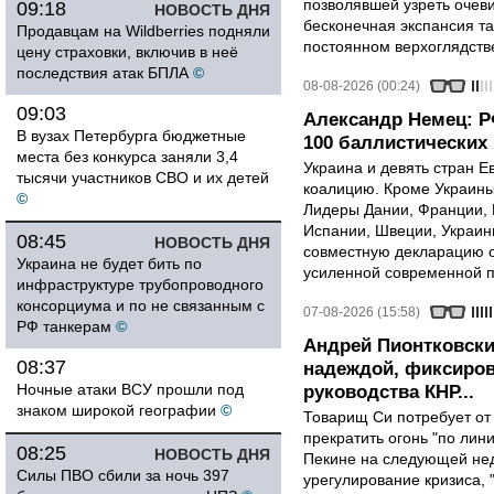
позволявшей узреть очев
09:18
НОВОСТЬ ДНЯ
бесконечная экспансия т
Продавцам на Wildberries подняли
постоянном верхоглядств
цену страховки, включив в неё
последствия атак БПЛА
©
08-08-2026 (00:24)
09:03
Александр Немец: Р
В вузах Петербурга бюджетные
100 баллистических 
места без конкурса заняли 3,4
Украина и девять стран 
тысячи участников СВО и их детей
коалицию. Кроме Украины,
©
Лидеры Дании, Франции, 
Испании, Швеции, Украин
08:45
НОВОСТЬ ДНЯ
совместную декларацию о
Украина не будет бить по
усиленной современной п
инфраструктуре трубопроводного
консорциума и по не связанным с
07-08-2026 (15:58)
РФ танкерам
©
Андрей Пионтковски
08:37
надеждой, фиксиров
Ночные атаки ВСУ прошли под
руководства КНР...
знаком широкой географии
©
Товарищ Си потребует от
прекратить огонь "по лини
08:25
НОВОСТЬ ДНЯ
Пекине на следующей нед
Силы ПВО сбили за ночь 397
урегулирование кризиса, 