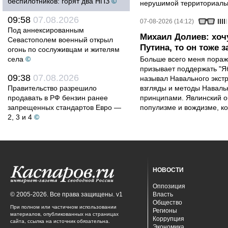
беспилотников: горят два НПЗ
©
нерушимой территориальн
09:58
07.08.2026
07-08-2026 (14:12)
Под аннексированным
Михаил Долиев: хочу
Севастополем военный открыл
Путина, то он тоже з
огонь по сослуживцам и жителям
села
©
Больше всего меня поража
призывает поддержать "Яб
09:38
07.08.2026
называл Навального экст
Правительство разрешило
взгляды и методы Наваль
продавать в РФ бензин ранее
принципами. Явлинский о
запрещенных стандартов Евро —
популизме и вождизме, ко
2, 3 и 4
©
НОВОСТИ
Оппозиция
© 2005-2026. Все права защищены. v1
Власть
Общество
При полном или частичном использовании
Регионы
материалов, опубликованных на страницах
Коррупция
сайта, ссылка на источник обязательна.
Экономика