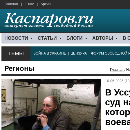
Главная
|
О нас
|
Архив
НОВОСТИ
СТАТЬИ
БЛОГИ
АВТОРЫ
В 
ТЕМЫ
ВОЙНА В УКРАИНЕ
|
ЦЕНЗУРА
|
ФОРУМ СВОБОДНОЙ 
Регионы
Главная
/ Н
10-06-2026 (13
В Усс
суд 
кото
воев