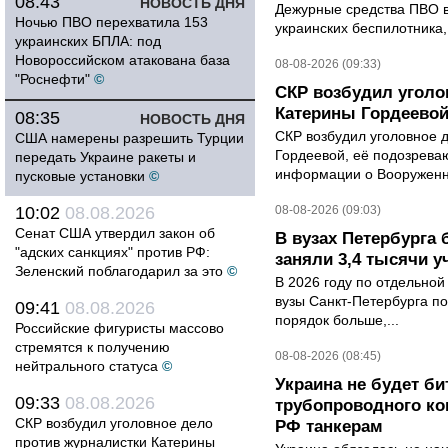
08:43
НОВОСТЬ ДНЯ
Дежурные средства ПВО в 
Ночью ПВО перехватила 153
украинских беспилотника
украинских БПЛА: под
Новороссийском атакована база
08-08-2026 (09:33)
"Роснефти"
©
СКР возбудил уголо
Катерины Гордеево
08:35
НОВОСТЬ ДНЯ
СКР возбудил уголовное 
США намерены разрешить Турции
Гордеевой, её подозрева
передать Украине ракеты и
информации о Вооруженн
пусковые установки
©
10:02
08.08.2026
08-08-2026 (09:03)
Сенат США утвердил закон об
В вузах Петербурга
"адских санкциях" против РФ:
заняли 3,4 тысячи у
Зеленский поблагодарил за это
©
В 2026 году по отдельной
вузы Санкт-Петербурга по
09:41
08.08.2026
порядок больше,...
Российские фигуристы массово
стремятся к получению
08-08-2026 (08:45)
нейтрального статуса
©
Украина не будет би
09:33
08.08.2026
трубопроводного ко
СКР возбудил уголовное дело
РФ танкерам
против журналистки Катерины