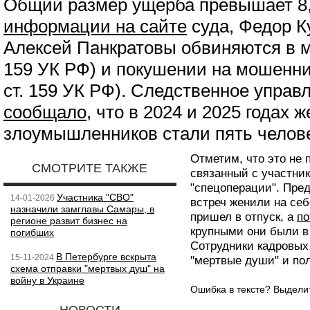
Общий размер ущерба превышает 8,
информации на сайте
суда, Федор К
Алексей Панкратовы обвиняются в мо
159 УК РФ) и покушении на мошенничес
ст. 159 УК РФ). Следственное упра
сообщало
, что в 2024 и 2025 годах 
злоумышленников стали пять челове
Отметим, что это не
СМОТРИТЕ ТАКЖЕ
связанный с участни
"спецоперации". Пре
Участника "СВО"
14-01-2026
встреч женили на себ
назначили замглавы Самары, в
пришел в отпуск, а
по
регионе развит бизнес на
крупными они были в 
погибших
Сотрудники кадровы
В Петербурге вскрыта
15-11-2024
"мертвые души" и пол
схема отправки "мертвых душ" на
войну в Украине
Ошибка в тексте? Выдел