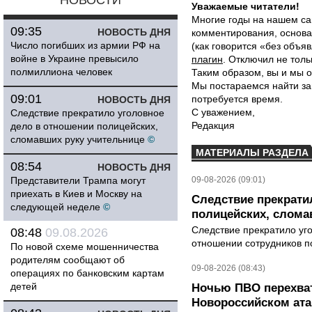
НОВОСТИ
Уважаемые читатели!
Многие годы на нашем са
09:35
НОВОСТЬ ДНЯ
комментирования, основа
Число погибших из армии РФ на
(как говорится «без объ
войне в Украине превысило
плагин
. Отключил не толь
полмиллиона человек
Таким образом, вы и мы о
Мы постараемся найти за
09:01
потребуется время.
НОВОСТЬ ДНЯ
С уважением,
Следствие прекратило уголовное
Редакция
дело в отношении полицейских,
сломавших руку учительнице
©
МАТЕРИАЛЫ РАЗДЕЛА
08:54
НОВОСТЬ ДНЯ
Представители Трампа могут
09-08-2026 (09:01)
приехать в Киев и Москву на
Следствие прекрати
следующей неделе
©
полицейских, слома
Следствие прекратило уг
08:48
09.08.2026
отношении сотрудников п
По новой схеме мошенничества
родителям сообщают об
09-08-2026 (08:43)
операциях по банковским картам
детей
Ночью ПВО перехват
Новороссийском ата