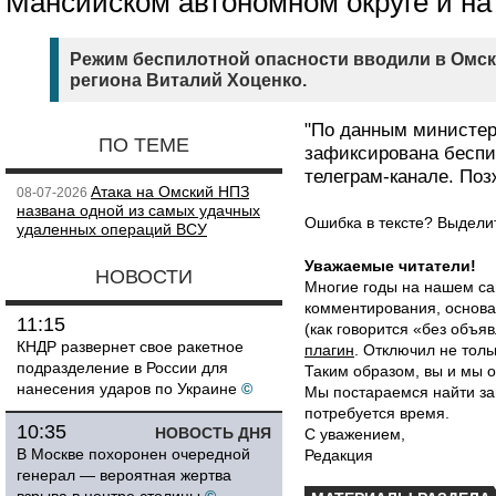
Мансийском автономном округе и на
Режим беспилотной опасности вводили в Омск
региона Виталий Хоценко.
"По данным министер
ПО ТЕМЕ
зафиксирована беспи
телеграм-канале. По
Атака на Омский НПЗ
08-07-2026
названа одной из самых удачных
Ошибка в тексте? Выдел
удаленных операций ВСУ
Уважаемые читатели!
НОВОСТИ
Многие годы на нашем са
комментирования, основа
11:15
(как говорится «без объ
КНДР развернет свое ракетное
плагин
. Отключил не толь
подразделение в России для
Таким образом, вы и мы о
нанесения ударов по Украине
©
Мы постараемся найти за
потребуется время.
10:35
НОВОСТЬ ДНЯ
С уважением,
В Москве похоронен очередной
Редакция
генерал — вероятная жертва