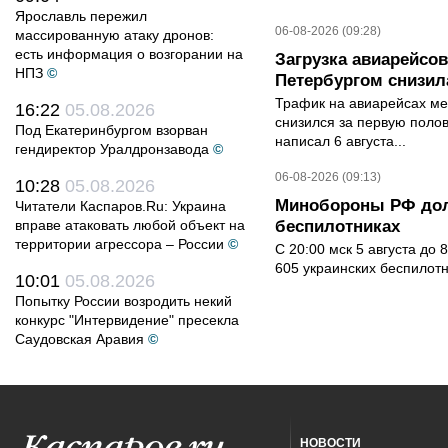
Ярославль пережил
06-08-2026 (09:28)
массированную атаку дронов:
есть информация о возгорании на
Загрузка авиарейсо
НПЗ
©
Петербургом снизила
Трафик на авиарейсах ме
16:22
05.08.2026
снизился за первую полов
Под Екатеринбургом взорван
написал 6 августа...
гендиректор Уралдронзавода
©
06-08-2026 (09:13)
10:28
05.08.2026
Минобороны РФ дол
Читатели Каспаров.Ru: Украина
вправе атаковать любой объект на
беспилотниках
территории агрессора – России
©
С 20:00 мск 5 августа до
605 украинских беспилот
10:01
05.08.2026
Попытку России возродить некий
конкурс "Интервидение" пресекла
Саудовская Аравия
©
НОВОСТИ