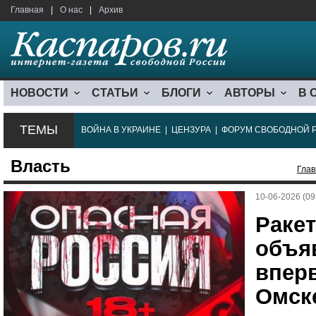
Главная
|
О нас
|
Архив
НОВОСТИ
СТАТЬИ
БЛОГИ
АВТОРЫ
В 
ТЕМЫ
ВОЙНА В УКРАИНЕ
|
ЦЕНЗУРА
|
ФОРУМ СВОБОДНОЙ 
Власть
Глав
10-06-2026 (09
Раке
объя
впер
Омск