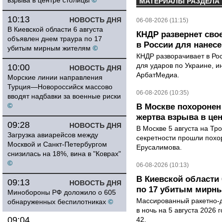
взрыва в центре столицы
©
МАТЕРИАЛЫ РАЗДЕЛА
10:13
НОВОСТЬ ДНЯ
06-08-2026 (11:15)
В Киевской области 6 августа
КНДР развернет сво
объявлен днем траура по 17
в России для нанесе
убитым мирным жителям
©
КНДР разворачивает в Ро
для ударов по Украине, 
10:00
НОВОСТЬ ДНЯ
АрбатМедиа.
Морские линии направления
Турция—Новороссийск массово
06-08-2026 (10:35)
вводят надбавки за военные риски
©
В Москве похоронен
жертва взрыва в це
09:28
НОВОСТЬ ДНЯ
В Москве 5 августа на Тр
Загрузка авиарейсов между
секретности прошли похо
Москвой и Санкт-Петербургом
Ерусалимова.
снизилась на 18%, вина в "Коврах"
©
06-08-2026 (10:13)
В Киевской области 
09:13
НОВОСТЬ ДНЯ
по 17 убитым мирн
Минобороны РФ доложило о 605
Массированный ракетно-д
обнаруженных беспилотниках
©
в ночь на 5 августа 2026 
09:04
42.