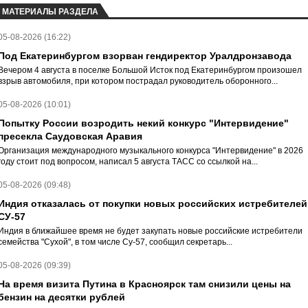
МАТЕРИАЛЫ РАЗДЕЛА
05-08-2026 (16:22)
Под Екатеринбургом взорван гендиректор Уралдронзавода
Вечером 4 августа в поселке Большой Исток под Екатеринбургом произошел
взрыв автомобиля, при котором пострадал руководитель оборонного...
05-08-2026 (10:01)
Попытку России возродить некий конкурс "Интервидение"
пресекла Саудовская Аравия
Организация международного музыкального конкурса "Интервидение" в 2026
году стоит под вопросом, написал 5 августа ТАСС со ссылкой на...
05-08-2026 (09:48)
Индия отказалась от покупки новых российских истребителей
СУ-57
Индия в ближайшее время не будет закупать новые российские истребители
семейства "Сухой", в том числе Су-57, сообщил секретарь...
05-08-2026 (09:39)
На время визита Путина в Красноярск там снизили цены на
бензин на десятки рублей