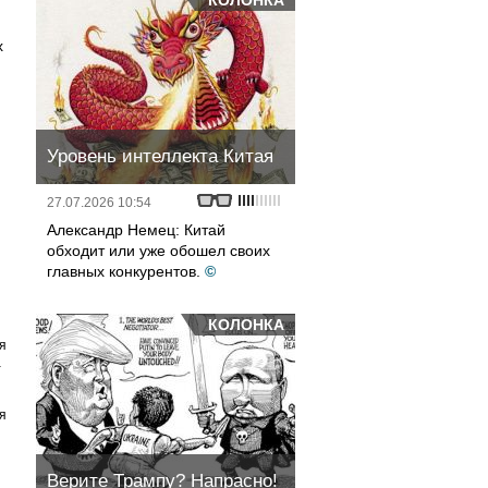
КОЛОНКА
х
Уровень интеллекта Китая
27.07.2026 10:54
Александр Немец: Китай
обходит или уже обошел своих
главных конкурентов.
©
КОЛОНКА
я
а
я
Верите Трампу? Напрасно!