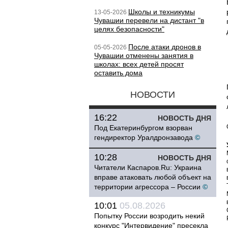
Школы и техникумы
13-05-2026
Чувашии перевели на дистант "в
целях безопасности"
После атаки дронов в
05-05-2026
Чувашии отменены занятия в
школах: всех детей просят
оставить дома
НОВОСТИ
16:22
НОВОСТЬ ДНЯ
Под Екатеринбургом взорван
гендиректор Уралдронзавода
©
10:28
НОВОСТЬ ДНЯ
Читатели Каспаров.Ru: Украина
вправе атаковать любой объект на
территории агрессора – России
©
10:01
05.08.2026
Попытку России возродить некий
конкурс "Интервидение" пресекла