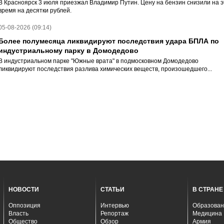
В Красноярск 3 июля приезжал Владимир Путин. Цену на бензин снизили на э
время на десятки рублей.
05-08-2026 (09:14)
Более полумесяца ликвидируют последствия удара БПЛА по
индустриальному парку в Домодедово
В индустриальном парке "Южные врата" в подмосковном Домодедово
ликвидируют последствия разлива химических веществ, произошедшего...
НОВОСТИ
СТАТЬИ
В СТРАНЕ
Оппозиция
Интервью
Образован
Власть
Репортаж
Медицина
Общество
Обзор
Армия