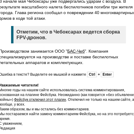
В начале мая Чебоксары уже подвергались ударам с воздуха. В
результате масштабного налета беспилотников погибли три жителя
города. Глава региона сообщал о повреждении 40 многоквартирны
домов в ходе той атаки.
Отметим, что в Чебоксарах ведется сборка
FPV-дронов.
Производством занимается ООО "
БАС-Чеб
". Компания
специализируется на производстве и поставке беспилотных
летательных аппаратов и комплектующих.
Ошибка в тексте? Выделите ее мышкой и нажмите
Ctrl
+
Enter
Уважаемые читатели!
Многие годы на нашем сайте использовалась система комментирования,
основанная на плагине Фейсбука. Неожиданно (как говорится «без объявлени
войны»)
Фейсбук отключил этот плагин
. Отключил не только на нашем сайте, 
вообще, у всех.
Таким образом, вы и мы остались без комментариев.
Мы постараемся найти замену комментариям Фейсбука, но на это потребуетс
время.
С уважением,
Редакция