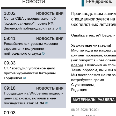
НОВОСТИ
FPV-дронов.
10:02
Производством зани
НОВОСТЬ ДНЯ
Сенат США утвердил закон об
специализируется на 
"адских санкциях" против РФ:
беспилотных летател
Зеленский поблагодарил за это
©
Ошибка в тексте? Выдел
09:41
НОВОСТЬ ДНЯ
Российские фигуристы массово
Уважаемые читатели!
стремятся к получению
Многие годы на нашем са
нейтрального статуса
©
комментирования, основа
(как говорится «без объ
09:33
плагин
. Отключил не толь
СКР возбудил уголовное дело
Таким образом, вы и мы о
против журналистки Катерины
Мы постараемся найти за
Гордеевой
©
потребуется время.
С уважением,
09:18
НОВОСТЬ ДНЯ
Редакция
Продавцам на Wildberries подняли
цену страховки, включив в неё
МАТЕРИАЛЫ РАЗДЕЛА
последствия атак БПЛА
©
08-08-2026 (10:02)
09:03