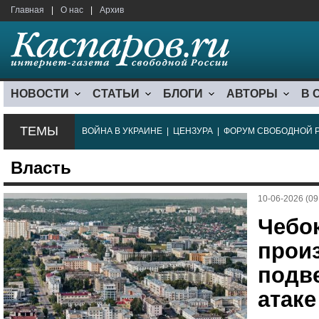
Главная
|
О нас
|
Архив
НОВОСТИ
СТАТЬИ
БЛОГИ
АВТОРЫ
В 
ТЕМЫ
ВОЙНА В УКРАИНЕ
|
ЦЕНЗУРА
|
ФОРУМ СВОБОДНОЙ 
Власть
10-06-2026 (09
Чебок
прои
подв
атаке