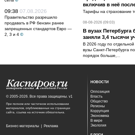
села
©
включив в неё посл
09:38
07.08.2026
Тарифы на страхование то
Правительство разрешило
08-08-2026 (09:03)
продавать в РФ бензин ранее
запрещенных стандартов Евро —
В вузах Петербурга
2, 3 и 4
©
заняли 3,4 тысячи у
В 2026 году по отдельной
вузы Санкт-Петербурга по
порядок больше,...
НОВОСТИ
Оппозиция
© 2005-2026. Все права защищены. v1
Власть
Общество
При полном или частичном использовании
Регионы
материалов, опубликованных на страницах
Коррупция
сайта, ссылка на источник обязательна.
Экономика
В мире
Экология
Бизнес-материалы
|
Реклама