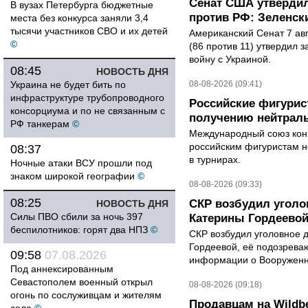
Сенат США утвердил
В вузах Петербурга бюджетные
против РФ: Зеленск
места без конкурса заняли 3,4
тысячи участников СВО и их детей
Американский Сенат 7 ав
©
(86 против 11) утвердил з
войну с Украиной.
08:45
НОВОСТЬ ДНЯ
Украина не будет бить по
08-08-2026 (09:41)
инфраструктуре трубопроводного
Российские фигурис
консорциума и по не связанным с
получению нейтраль
РФ танкерам
©
Международный союз конь
российским фигуристам н
08:37
в турнирах.
Ночные атаки ВСУ прошли под
знаком широкой географии
©
08-08-2026 (09:33)
08:25
СКР возбудил уголо
НОВОСТЬ ДНЯ
Силы ПВО сбили за ночь 397
Катерины Гордеево
беспилотников: горят два НПЗ
©
СКР возбудил уголовное 
Гордеевой, её подозрева
09:58
07.08.2026
информации о Вооруженн
Под аннексированным
Севастополем военный открыл
08-08-2026 (09:18)
огонь по сослуживцам и жителям
Продавцам на Wildbe