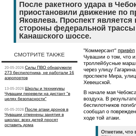
После ракетного удара в Чебо
приостановили движение по п
Яковлева. Проспект является 
стороны федеральной трассы 
Канашского шоссе.
"Коммерсант"
привёл
СМОТРИТЕ ТАКЖЕ
Чувашии о том, что 
троллейбусные марш
Силы ПВО обнаружили
20-05-2026
через улицу Гагарина
273 беспилотника, не работали 16
проспекте Мира, ули
аэропортов
Хевешской.
Школы и техникумы
13-05-2026
В начале мая Чебокс
Чувашии перевели на дистант "в
воздуха. В результат
целях безопасности"
беспилотников погибл
После атаки дронов в
05-05-2026
сообщал о поврежден
Чувашии отменены занятия в
ходе той атаки.
школах: всех детей просят
оставить дома
Отметим, что 