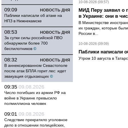
10-08-2026 (09:57)
09:09
МИД Перу заявил о 
НОВОСТЬ ДНЯ
Паблики написали об атаке на
в Украине: они в чи
НПЗ в Нижнекамске
В Министерстве иностран
их граждан, которые были
08:53
НОВОСТЬ ДНЯ
России в...
За сутки силы российской ПВО
обнаружили более 700
10-08-2026 (09:09)
беспилотников
©
Паблики написали о
Утром 10 августа в Татар
08:32
НОВОСТЬ ДНЯ
В аннексированном Севастополе
после атак БПЛА горит лес: идет
эвакуация отдыхающих
©
09:35
09.08.2026
Число погибших из армии РФ на
войне в Украине превысило
полмиллиона человек
09:01
09.08.2026
Следствие прекратило уголовное
дело в отношении полицейских,