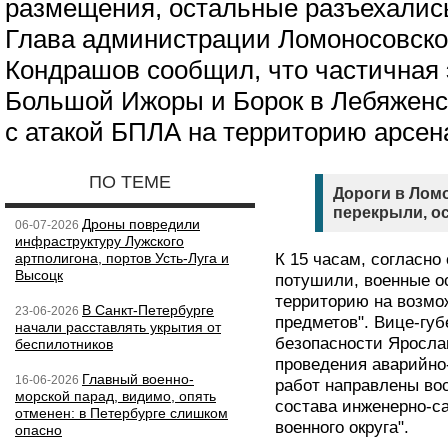
размещения, остальные разъехались
Глава администрации Ломоносовско
Кондрашов сообщил, что частичная 
Большой Ижоры и Борок в Лебяженс
с атакой БПЛА на территорию арсен
ПО ТЕМЕ
Дороги в Лом
перекрыли, о
Дроны повредили
06-07-2026
инфраструктуру Лужского
артполигона, портов Усть-Луга и
К 15 часам, согласн
Высоцк
потушили, военные о
территорию на возмо
В Санкт-Петербурге
23-06-2026
предметов". Вице-губ
начали расставлять укрытия от
безопасности Яросл
беспилотников
проведения аварийно
Главный военно-
16-06-2026
работ направлены во
морской парад, видимо, опять
состава инженерно-са
отменен: в Петербурге слишком
военного округа".
опасно