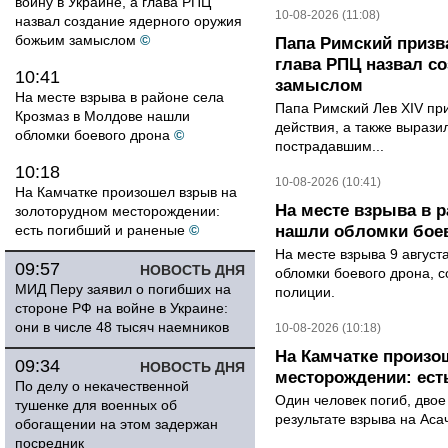
войну в Украине, а глава РПЦ
10-08-2026 (11:08)
назвал создание ядерного оружия
божьим замыслом
©
Папа Римский призва
глава РПЦ назвал с
10:41
замыслом
На месте взрыва в районе села
Папа Римский Лев XIV пр
Крозмаз в Молдове нашли
действия, а также выраз
обломки боевого дрона
©
пострадавшим...
10:18
10-08-2026 (10:41)
На Камчатке произошел взрыв на
На месте взрыва в 
золоторудном месторождении:
есть погибший и раненые
©
нашли обломки бое
На месте взрыва 9 август
09:57
НОВОСТЬ ДНЯ
обломки боевого дрона, 
МИД Перу заявил о погибших на
полиции.
стороне РФ на войне в Украине:
они в числе 48 тысяч наемников
10-08-2026 (10:18)
На Камчатке произо
09:34
НОВОСТЬ ДНЯ
месторождении: ест
По делу о некачественной
Один человек погиб, двое
тушенке для военных об
результате взрыва на Ас
обогащении на этом задержан
посредник