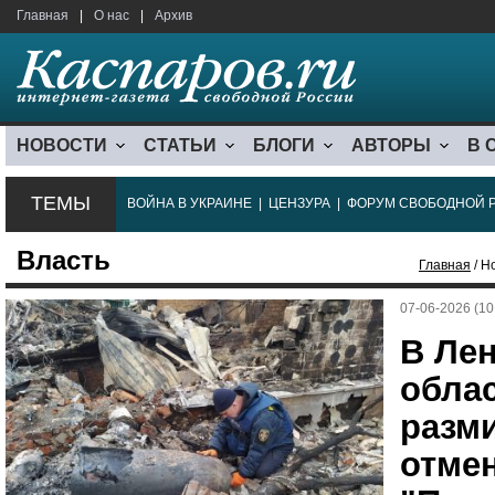
Главная
|
О нас
|
Архив
НОВОСТИ
СТАТЬИ
БЛОГИ
АВТОРЫ
В 
ТЕМЫ
ВОЙНА В УКРАИНЕ
|
ЦЕНЗУРА
|
ФОРУМ СВОБОДНОЙ 
Власть
Главная
/ Н
07-06-2026 (10
В Ле
обла
разм
отме