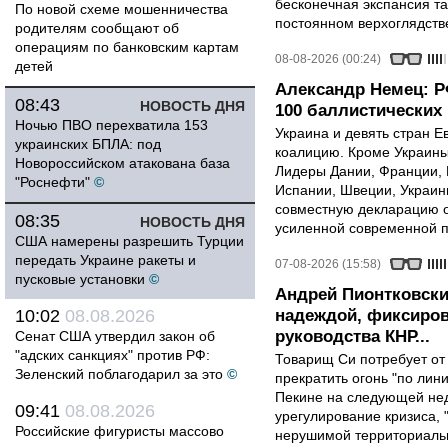
бесконечная экспансия т
По новой схеме мошенничества
постоянном верхоглядств
родителям сообщают об
операциям по банковским картам
08-08-2026 (00:24)
детей
Александр Немец: Р
08:43
НОВОСТЬ ДНЯ
100 баллистических 
Ночью ПВО перехватила 153
Украина и девять стран 
украинских БПЛА: под
коалицию. Кроме Украины,
Новороссийском атакована база
Лидеры Дании, Франции, 
"Роснефти"
©
Испании, Швеции, Украин
совместную декларацию о
08:35
НОВОСТЬ ДНЯ
усиленной современной п
США намерены разрешить Турции
передать Украине ракеты и
07-08-2026 (15:58)
пусковые установки
©
Андрей Пионтковски
10:02
08.08.2026
надеждой, фиксиров
руководства КНР...
Сенат США утвердил закон об
"адских санкциях" против РФ:
Товарищ Си потребует от
Зеленский поблагодарил за это
©
прекратить огонь "по лини
Пекине на следующей нед
09:41
08.08.2026
урегулирование кризиса, 
Российские фигуристы массово
нерушимой территориальн