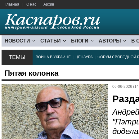
Главная
|
О нас
|
Архив
НОВОСТИ
СТАТЬИ
БЛОГИ
АВТОРЫ
В 
ТЕМЫ
ВОЙНА В УКРАИНЕ
|
ЦЕНЗУРА
|
ФОРУМ СВОБОДНОЙ 
Пятая колонка
06-06-2026 (14
Разда
Андрей
"Пэтри
додела