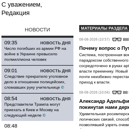
С уважением,
Редакция
МАТЕРИАЛЫ РАЗДЕЛА
НОВОСТИ
08-08-2026 (10:57)
09:35
НОВОСТЬ ДНЯ
Почему вопрос о Пут
Число погибших из армии РФ на
войне в Украине превысило
Система, построенная вок
полмиллиона человек
парадоксом собственного
сосредоточено в руках ар
09:01
НОВОСТЬ ДНЯ
власти преемнику. Новый 
Следствие прекратило уголовное
почти неизбежно перестан
дело в отношении полицейских,
приход к власти.
сломавших руку учительнице
©
08-08-2026 (10:04)
08:54
НОВОСТЬ ДНЯ
Александр Адельфи
Представители Трампа могут
покинутая нами держ
приехать в Киев и Москву на
Удивительная росимперск
следующей неделе
©
логических связей, спосо
позволявшей узреть очев
08:48