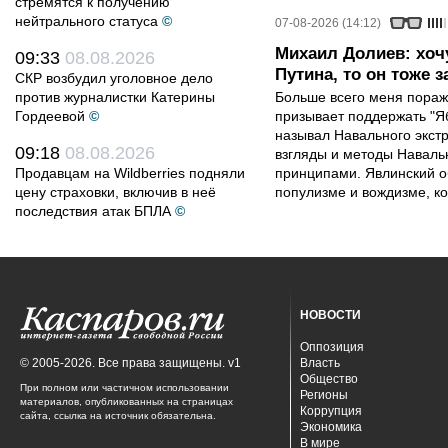
стремятся к получению
нейтрального статуса
©
07-08-2026 (14:12)
Михаил Долиев: хочу
09:33
08.08.2026
Путина, то он тоже з
СКР возбудил уголовное дело
против журналистки Катерины
Больше всего меня поража
Гордеевой
©
призывает поддержать "Яб
называл Навального экст
09:18
08.08.2026
взгляды и методы Наваль
Продавцам на Wildberries подняли
принципами. Явлинский о
цену страховки, включив в неё
популизме и вождизме, ко
последствия атак БПЛА
©
НОВОСТИ
Оппозиция
© 2005-2026. Все права защищены. v1
Власть
Общество
При полном или частичном использовании
Регионы
материалов, опубликованных на страницах
Коррупция
сайта, ссылка на источник обязательна.
Экономика
В мире