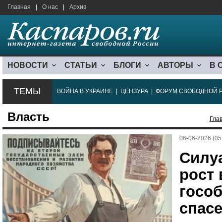
Главная
|
О нас
|
Архив
НОВОСТИ
СТАТЬИ
БЛОГИ
АВТОРЫ
В 
ТЕМЫ
ВОЙНА В УКРАИНЕ
|
ЦЕНЗУРА
|
ФОРУМ СВОБОДНОЙ 
Власть
Гла
06-06-2026 (05
Силу
рост
госо
спас