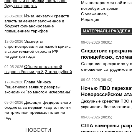
обороны и социалки, остальное
Мы постараемся найти за
будут сокращать
потребуется время.
С уважением,
Из-за нехватки средств
26-05-2026
Редакция
власть заменяет заложенное в
бюджет финансирование
повышением тарифов
МАТЕРИАЛЫ РАЗДЕЛА
Эксперты
12-05-2026
09-08-2026 (09:01)
спрогнозировали затяжной кризис
Следствие прекрати
в строительной отрасли РФ
на два-три года
полицейских, слома
Следствие прекратило уг
Объем неплатежей
02-05-2026
отношении сотрудников п
вырос в России до 8,2 трлн рублей
09-08-2026 (08:43)
Глава Минэка
17-04-2026
Решетников заявил: резервы
Ночью ПВО перехват
экономики "во многом исчерпаны"
Новороссийском ата
Дежурные средства ПВО в 
Дефицит федерального
09-04-2026
украинских беспилотника
бюджета за первый квартал почти
на триллион превысил план на
год
09-08-2026 (08:35)
США намерены разре
НОВОСТИ
ракеты и пусковые 