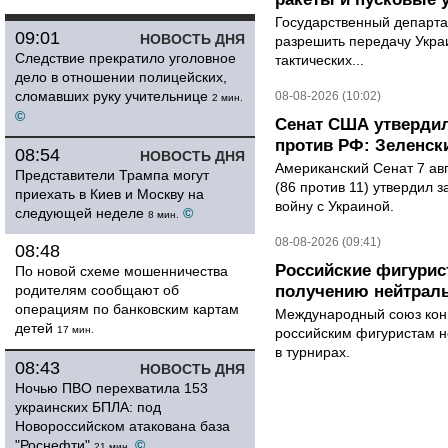
Государственный департ
09:01
НОВОСТЬ ДНЯ
разрешить передачу Украи
Следствие прекратило уголовное
тактических...
дело в отношении полицейских,
сломавших руку учительнице
08-08-2026 (10:02)
2 мин.
©
Сенат США утвердил
против РФ: Зеленск
08:54
НОВОСТЬ ДНЯ
Американский Сенат 7 ав
Представители Трампа могут
(86 против 11) утвердил з
приехать в Киев и Москву на
войну с Украиной.
следующей неделе
©
8 мин.
08-08-2026 (09:41)
08:48
Российские фигурис
По новой схеме мошенничества
родителям сообщают об
получению нейтраль
операциям по банковским картам
Международный союз конь
детей
17 мин.
российским фигуристам н
в турнирах.
08:43
НОВОСТЬ ДНЯ
Ночью ПВО перехватила 153
украинских БПЛА: под
Новороссийском атакована база
"Роснефти"
©
21 мин.