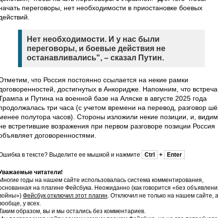
начать переговоры, нет необходимости в приостановке боевых
действий.
Нет необходимости. И у нас были
переговоры, и боевые действия не
останавливались", – сказал Путин.
Отметим, что Россия постоянно ссылается на некие рамки
договоренностей, достигнутых в Анкоридже. Напомним, что встреча
Трампа и Путина на военной базе на Аляске в августе 2025 года
продолжалась три часа (с учетом времени на перевод, разговор шё
менее полутора часов). Стороны изложили некие позиции, и, видим
не встретившие возражения при первом разговоре позиции Россия
объявляет договоренностями.
Ошибка в тексте? Выделите ее мышкой и нажмите
Ctrl
+
Enter
Уважаемые читатели!
Многие годы на нашем сайте использовалась система комментирования,
основанная на плагине Фейсбука. Неожиданно (как говорится «без объявлени
войны»)
Фейсбук отключил этот плагин
. Отключил не только на нашем сайте, 
вообще, у всех.
Таким образом, вы и мы остались без комментариев.