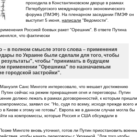
проходила в Константиновском дворце в рамках
Петербургского международного экономического
форума (ПМЭФ). На пленарном заседании ПМЭФ он
выступит 5 июня,
написали
"Ведомости".
применения Россией боевых ракет "Орешник". В ответе Путина
менялся, что фактически
о – в полном смысле этого слова – применения
удары по Украине были сделали для того, чтобы
 результаты", чтобы "принимать в будущем
ом применении "Орешника" по назначаемым
не городской застройки".
 Мануэля Санс Минготе интересовало, что мешает достижению
и Путин сейчас на режим прекращения огня и переговоры. Путин
ешение должно лежать в рамках договоренностей, к которым пришли
компромиссы, заявил он: "Но, судя по всему, исходя прежде всего 
 в Киеве к этому не готовы". Европа же в данном случае могла бы
пойти на компромиссы, которые Россия и США обсуждали в
Позже Минготе вновь уточнил, готов ли Путин приостановить военн
действия, чтобы начать переговоры с Украиной. "Для того чтобы