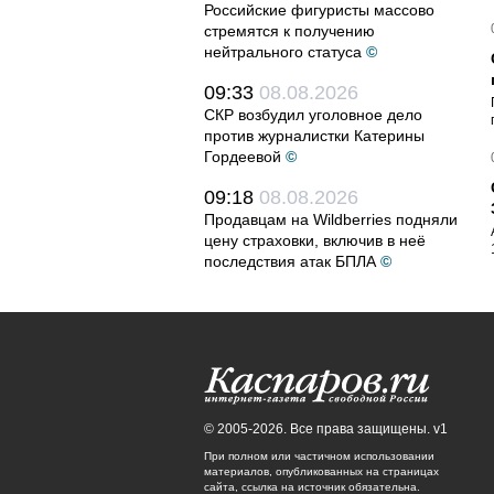
Российские фигуристы массово
стремятся к получению
нейтрального статуса
©
09:33
08.08.2026
СКР возбудил уголовное дело
против журналистки Катерины
Гордеевой
©
09:18
08.08.2026
Продавцам на Wildberries подняли
цену страховки, включив в неё
последствия атак БПЛА
©
© 2005-2026. Все права защищены. v1
При полном или частичном использовании
материалов, опубликованных на страницах
сайта, ссылка на источник обязательна.