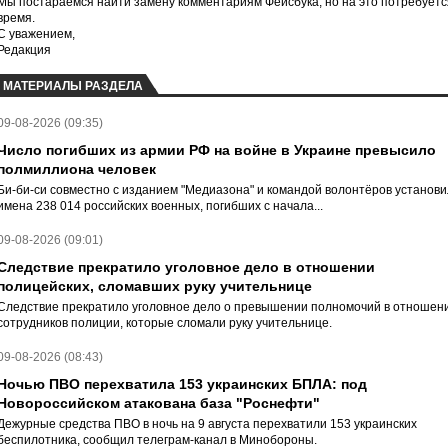
Мы постараемся найти замену комментариям Фейсбука, но на это потребуетс
время.
С уважением,
Редакция
МАТЕРИАЛЫ РАЗДЕЛА
09-08-2026 (09:35)
Число погибших из армии РФ на войне в Украине превысило
полмиллиона человек
Би-би-си совместно с изданием "Медиазона" и командой волонтёров установ
имена 238 014 российских военных, погибших с начала...
09-08-2026 (09:01)
Следствие прекратило уголовное дело в отношении
полицейских, сломавших руку учительнице
Следствие прекратило уголовное дело о превышении полномочий в отношен
сотрудников полиции, которые сломали руку учительнице.
09-08-2026 (08:43)
Ночью ПВО перехватила 153 украинских БПЛА: под
Новороссийском атакована база "Роснефти"
Дежурные средства ПВО в ночь на 9 августа перехватили 153 украинских
беспилотника, сообщил телеграм-канал в Минобороны.