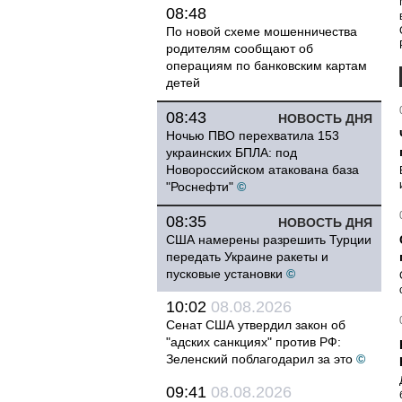
08:48
По новой схеме мошенничества
родителям сообщают об
операциям по банковским картам
детей
08:43
НОВОСТЬ ДНЯ
Ночью ПВО перехватила 153
украинских БПЛА: под
Новороссийском атакована база
"Роснефти"
©
08:35
НОВОСТЬ ДНЯ
США намерены разрешить Турции
передать Украине ракеты и
пусковые установки
©
10:02
08.08.2026
Сенат США утвердил закон об
"адских санкциях" против РФ:
Зеленский поблагодарил за это
©
09:41
08.08.2026