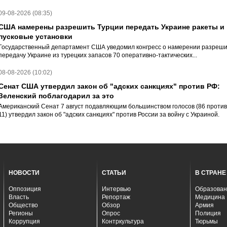
09-08-2026 (08:35)
США намерены разрешить Турции передать Украине ракеты и
пусковые установки
Государственный департамент США уведомил конгресс о намерении разреши
передачу Украине из турецких запасов 70 оперативно-тактических...
08-08-2026 (10:02)
Сенат США утвердил закон об "адских санкциях" против РФ:
Зеленский поблагодарил за это
Американский Сенат 7 август подавляющим большинством голосов (86 против
11) утвердил закон об "адских санкциях" против России за войну с Украиной.
НОВОСТИ
СТАТЬИ
В СТРАНЕ
Оппозиция
Интервью
Образован
Власть
Репортаж
Медицина
Общество
Обзор
Армия
Регионы
Опрос
Полиция
Коррупция
Контркультура
Тюрьмы