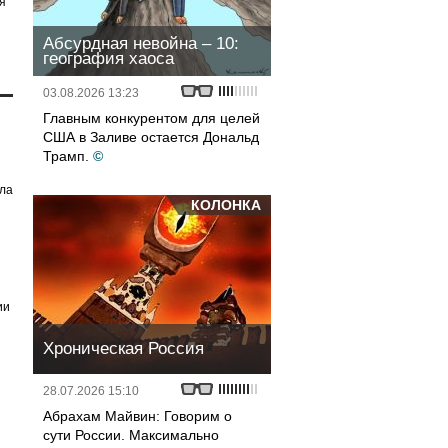
я
Абсурдная невойна – 10:
география хаоса
03.08.2026 13:23
Главным конкурентом для целей
США в Заливе остается Дональд
Трамп.
©
ила
КОЛОНКА
ии
Хроническая Россия
28.07.2026 15:10
Абрахам Майвин: Говорим о
сути России. Максимально