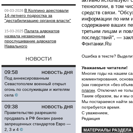
активно используют
технологии, в том ч
В Колпино арестовали
09-03-2026
средств связи. "Обс
14-летнего подростка за
информации по ним и 
"дестабилизацию органов власти"
содержание ваших пе
Палата адвокатов
третьим лицам и пов
15-03-2025
назвала незаконным
последствий", — зак
прослушивание адвокатов
Фонтанки.Ru
Навального
Ошибка в тексте? Выдел
НОВОСТИ
Уважаемые читатели!
09:58
НОВОСТЬ ДНЯ
Многие годы на нашем са
Под аннексированным
комментирования, основа
Севастополем военный открыл
(как говорится «без объ
огонь по сослуживцам и жителям
плагин
. Отключил не толь
села
©
Таким образом, вы и мы о
Мы постараемся найти за
09:38
НОВОСТЬ ДНЯ
потребуется время.
Правительство разрешило
С уважением,
продавать в РФ бензин ранее
Редакция
запрещенных стандартов Евро —
2, 3 и 4
©
МАТЕРИАЛЫ РАЗДЕЛА