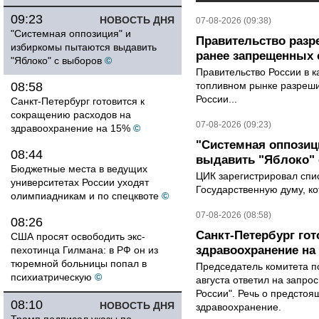
09:23
НОВОСТЬ ДНЯ
07-08-2026 (09:38)
"Системная оппозиция" и
Правительство разр
избиркомы пытаются выдавить
ранее запрещенных с
"Яблоко" с выборов
©
Правительство России в к
08:58
топливном рынке разрешил
России...
Санкт-Петербург готовится к
сокращению расходов на
07-08-2026 (09:23)
здравоохранение на 15%
©
"Системная оппози
08:44
выдавить "Яблоко"
Бюджетные места в ведущих
ЦИК зарегистрировал спис
университетах России уходят
Государственную думу, ко
олимпиадникам и по спецквоте
©
07-08-2026 (08:58)
08:26
Санкт-Петербург го
США просят освободить экс-
здравоохранение на
пехотинца Гилмана: в РФ он из
тюремной больницы попал в
Председатель комитета п
психиатрическую
©
августа ответил на запро
России". Речь о предсто
08:10
НОВОСТЬ ДНЯ
здравоохранение.