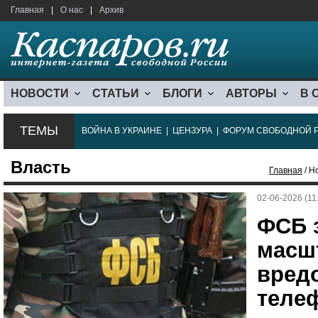
Главная
|
О нас
|
Архив
НОВОСТИ
СТАТЬИ
БЛОГИ
АВТОРЫ
В 
ТЕМЫ
ВОЙНА В УКРАИНЕ
|
ЦЕНЗУРА
|
ФОРУМ СВОБОДНОЙ 
Власть
Главная
/ Н
02-06-2026 (11
ФСБ 
масш
вред
теле