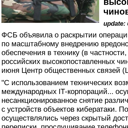
высо
чино
update: 
ФСБ объявила о раскрытии операци
по масштабному внедрению вредоно
обеспечения в технику (в частности
российских высокопоставленных чи
июня Центр общественных связей (
"С использованием технических воз
международных IT-корпораций... ос
несанкционированное снятие разли
с устройств объектов кибератаки. По
осуществлялись через скрытый дос
переписки, прослушивание телефон